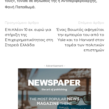
τους», τόνισε σε δηλώσεις της η Αντιπεριφερειάρχης,
Φανή Παπαθωμά.
Προηγούμενο άρθρο
Επόμενο άρθρο
Επιπλέον 10 εκ. ευρώ για
Ένας Βοιωτός αφηγείται
στήριξη της
την εμπειρία του από το
Επιχειρηματικότητας στη
Υale και το Ηarvard στον
Στερεά Ελλάδα
τομέα των πολιτικών
επιστημών
- Advertisement -