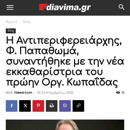
Αρχική
Blog
Blog
Η Αντιπεριφερειάρχης,
Φ. Παπαθωμά,
συναντήθηκε με την νέα
εκκαθαρίστρια του
πρώην Οργ. Κωπαΐδας
Από
Newsroom
-
29 Σεπτεμβρίου, 2020
10