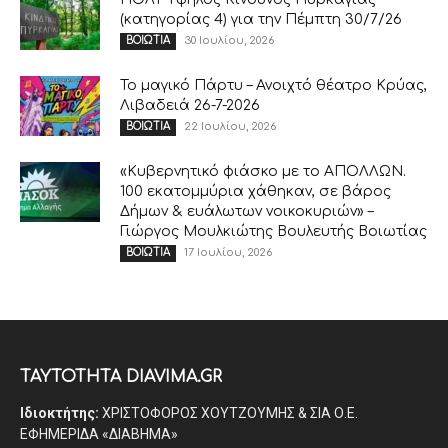
(κατηγορίας 4) για την Πέμπτη 30/7/26
30 Ιουλίου, 2026
ΒΟΙΩΤΙΑ
Το μαγικό Πάρτυ – Ανοιχτό θέατρο Κρύας,
Λιβαδειά 26-7-2026
22 Ιουλίου, 2026
ΒΟΙΩΤΙΑ
«Κυβερνητικό φιάσκο με το ΑΠΟΛΛΩΝ.
100 εκατομμύρια χάθηκαν, σε βάρος
Δήμων & ευάλωτων νοικοκυριών» –
Γιώργος Μουλκιώτης Βουλευτής Βοιωτίας
17 Ιουλίου, 2026
ΒΟΙΩΤΙΑ
ΤΑΥΤΟΤΗΤΑ DIAVIMA.GR
Ιδιοκτήτης:
ΧΡΙΣΤΟΦΟΡΟΣ ΧΟΥΤΖΟΥΜΗΣ & ΣΙΑ Ο.Ε.
ΕΦΗΜΕΡΙΔΑ «ΔΙΑΒΗΜΑ»