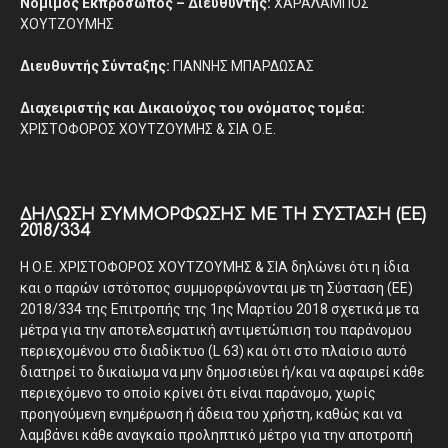
Νόμιμος Εκπρόσωπος – Διευθυντής:
ΧΑΡΑΛΑΜΠΟΣ
ΧΟΥΤΖΟΥΜΗΣ
Διευθυντής Σύνταξης:
ΓΙΑΝΝΗΣ ΜΠΑΡΔΩΣΑΣ
Διαχειριστής και Δικαιούχος του ονόματος τομέα:
ΧΡΙΣΤΟΦΟΡΟΣ ΧΟΥΤΖΟΥΜΗΣ & ΣΙΑ Ο.Ε.
ΔΉΛΩΣΗ ΣΥΜΜΌΡΦΩΣΗΣ ΜΕ ΤΗ ΣΎΣΤΑΣΗ (ΕΕ)
2018/334
Η Ο.Ε. ΧΡΙΣΤΟΦΟΡΟΣ ΧΟΥΤΖΟΥΜΗΣ & ΣΙΑ δηλώνει ότι η ίδια
και ο παρών ιστότοπος συμμορφώνονται με τη Σύσταση (ΕΕ)
2018/334 της Επιτροπής της 1ης Μαρτίου 2018 σχετικά με τα
μέτρα για την αποτελεσματική αντιμετώπιση του παράνομου
περιεχομένου στο διαδίκτυο (L 63) και ότι στο πλαίσιο αυτό
διατηρεί το δικαίωμα να μην δημοσιεύει ή/και να αφαιρεί κάθε
περιεχόμενο το οποίο κρίνει ότι είναι παράνομο, χωρίς
προηγούμενη ενημέρωση ή άδεια του χρήστη, καθώς και να
λαμβάνει κάθε αναγκαίο προληπτικό μέτρο για την αποτροπή