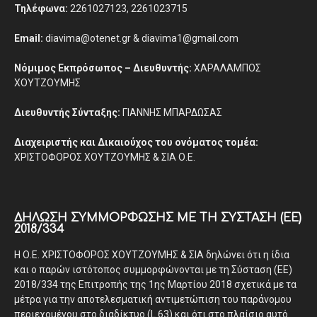
Τηλέφωνα:
2261027123, 2261023715
Email:
diavima@otenet.gr & diavima1@gmail.com
Νόμιμος Εκπρόσωπος – Διευθυντής:
ΧΑΡΑΛΑΜΠΟΣ
ΧΟΥΤΖΟΥΜΗΣ
Διευθυντής Σύνταξης:
ΓΙΑΝΝΗΣ ΜΠΑΡΔΩΣΑΣ
Διαχειριστής και Δικαιούχος του ονόματος τομέα:
ΧΡΙΣΤΟΦΟΡΟΣ ΧΟΥΤΖΟΥΜΗΣ & ΣΙΑ Ο.Ε.
ΔΉΛΩΣΗ ΣΥΜΜΌΡΦΩΣΗΣ ΜΕ ΤΗ ΣΎΣΤΑΣΗ (ΕΕ)
2018/334
Η Ο.Ε. ΧΡΙΣΤΟΦΟΡΟΣ ΧΟΥΤΖΟΥΜΗΣ & ΣΙΑ δηλώνει ότι η ίδια
και ο παρών ιστότοπος συμμορφώνονται με τη Σύσταση (ΕΕ)
2018/334 της Επιτροπής της 1ης Μαρτίου 2018 σχετικά με τα
μέτρα για την αποτελεσματική αντιμετώπιση του παράνομου
περιεχομένου στο διαδίκτυο (L 63) και ότι στο πλαίσιο αυτό