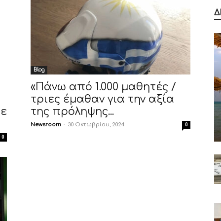
Δ
Blog
«Πάνω από 1.000 μαθητές /
τριες έμαθαν για την αξία
σε
της πρόληψης...
Newsroom
-
30 Οκτωβρίου, 2024
0
0