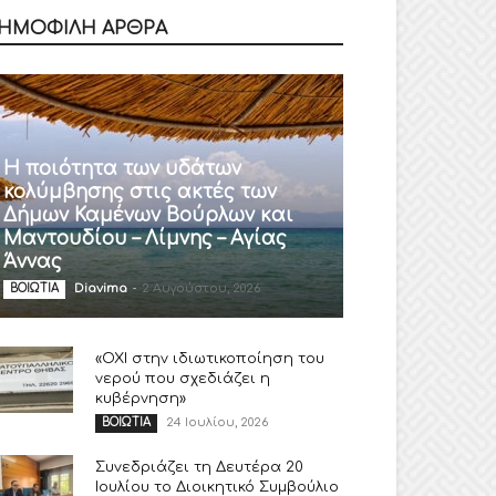
ΗΜΟΦΙΛΗ ΑΡΘΡΑ
Η ποιότητα των υδάτων
κολύμβησης στις ακτές των
Δήμων Καμένων Βούρλων και
Μαντουδίου – Λίμνης – Αγίας
Άννας
Diavima
-
2 Αυγούστου, 2026
ΒΟΙΩΤΙΑ
«ΟΧΙ στην ιδιωτικοποίηση του
νερού που σχεδιάζει η
κυβέρνηση»
24 Ιουλίου, 2026
ΒΟΙΩΤΙΑ
Συνεδριάζει τη Δευτέρα 20
Ιουλίου το Διοικητικό Συμβούλιο