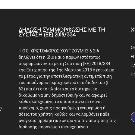
ΔΉΛΩΣΗ ΣΥΜΜΌΡΦΩΣΗΣ ΜΕ ΤΗ
Χ
ΣΎΣΤΑΣΗ (ΕΕ) 2018/334
Α
Ο
Η Ο.Ε. ΧΡΙΣΤΟΦΟΡΟΣ ΧΟΥΤΖΟΥΜΗΣ & ΣΙΑ
Ε
δηλώνει ότι η ίδια και ο παρών ιστότοπος
συμμορφώνονται με τη Σύσταση (ΕΕ) 2018/334
Τ
της Επιτροπής της 1ης Μαρτίου 2018 σχετικά με
Π
τα μέτρα για την αποτελεσματική αντιμετώπιση
του παράνομου περιεχομένου στο διαδίκτυο (L
63) και ότι στο πλαίσιο αυτό διατηρεί το
δικαίωμα να μην δημοσιεύει ή/και να αφαιρεί
κάθε περιεχόμενο το οποίο κρίνει ότι είναι
παράνομο, χωρίς προηγούμενη ενημέρωση ή
7
άδεια του χρήστη, καθώς και να λαμβάνει κάθε
αναγκαίο προληπτικό μέτρο για την αποτροπή της
διάδοσης παράνομου περιεχομένου.