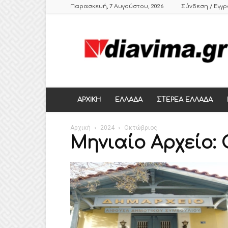
Παρασκευή, 7 Αυγούστου, 2026
Σύνδεση / Εγγ
DIAVIMA.GR
ΕΒΔΟΜΑΔΙΑΙΑ
ΠΟΛΙΤΙΚΗ
ΣΑΤΙΡΙΚΗ
ΕΦΗΜΕΡΙΔΑ
ΣΤΕΡΕΑΣ
ΕΛΛΑΔΑΣ,
ΑΡΧΙΚΗ
ΕΛΛΑΔΑ
ΣΤΕΡΕΑ ΕΛΛΑΔΑ
ΒΟΙΩΤΙΑ,
ΛΙΒΑΔΕΙΑ,
Αρχική
ΘΗΒΑ
2024
Οκτώβριος
Μηνιαίο Αρχείο: