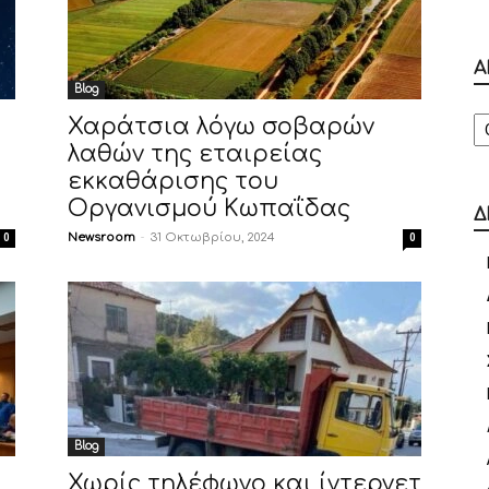
Α
Blog
Α
Χαράτσια λόγω σοβαρών
λαθών της εταιρείας
εκκαθάρισης του
Οργανισμού Κωπαΐδας
Δ
Newsroom
-
31 Οκτωβρίου, 2024
0
0
Blog
Χωρίς τηλέφωνο και ίντερνετ