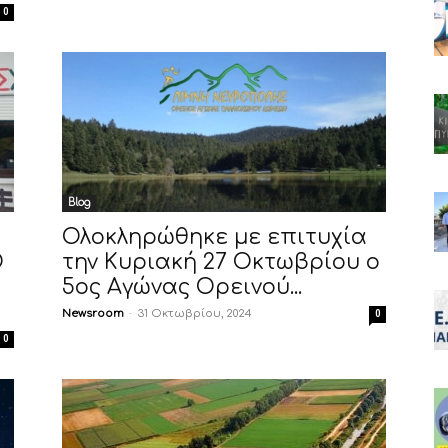
0
Blog
Ολοκληρώθηκε με επιτυχία
Ο
την Κυριακή 27 Οκτωβρίου ο
5ος Αγώνας Ορεινού...
Newsroom
-
31 Οκτωβρίου, 2024
0
0