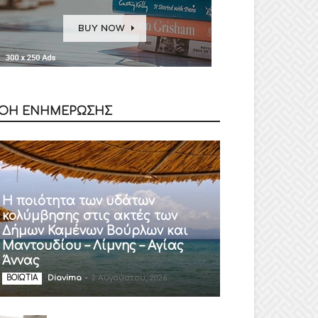
ΟΗ ΕΝΗΜΕΡΩΣΗΣ
Η ποιότητα των υδάτων
κολύμβησης στις ακτές των
Δήμων Καμένων Βούρλων και
Μαντουδίου – Λίμνης – Αγίας
Άννας
Diavima
-
2 Αυγούστου, 2026
ΒΟΙΩΤΙΑ