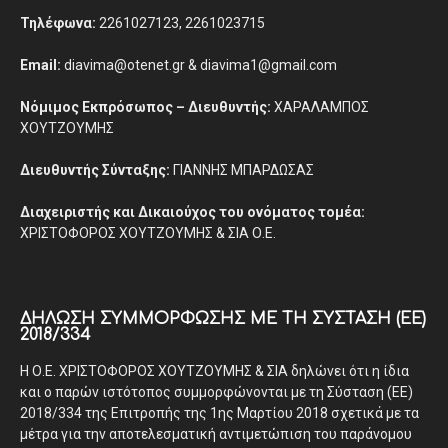
Τηλέφωνα:
2261027123, 2261023715
Email:
diavima@otenet.gr & diavima1@gmail.com
Νόμιμος Εκπρόσωπος – Διευθυντής:
ΧΑΡΑΛΑΜΠΟΣ
ΧΟΥΤΖΟΥΜΗΣ
Διευθυντής Σύνταξης:
ΓΙΑΝΝΗΣ ΜΠΑΡΔΩΣΑΣ
Διαχειριστής και Δικαιούχος του ονόματος τομέα:
ΧΡΙΣΤΟΦΟΡΟΣ ΧΟΥΤΖΟΥΜΗΣ & ΣΙΑ Ο.Ε.
ΔΉΛΩΣΗ ΣΥΜΜΌΡΦΩΣΗΣ ΜΕ ΤΗ ΣΎΣΤΑΣΗ (ΕΕ)
2018/334
Η Ο.Ε. ΧΡΙΣΤΟΦΟΡΟΣ ΧΟΥΤΖΟΥΜΗΣ & ΣΙΑ δηλώνει ότι η ίδια
και ο παρών ιστότοπος συμμορφώνονται με τη Σύσταση (ΕΕ)
2018/334 της Επιτροπής της 1ης Μαρτίου 2018 σχετικά με τα
μέτρα για την αποτελεσματική αντιμετώπιση του παράνομου