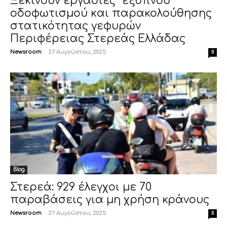
Ξεκινούν εργασίες “έξυπνου”
οδοφωτισμού και παρακολούθησης
στατικότητας γεφυρών
Περιφέρειας Στερεάς Ελλάδας
Newsroom
-
27 Αυγούστου, 2025
0
Blog
Στερεά: 929 έλεγχοι με 70
παραβάσεις για μη χρήση κράνους
Newsroom
-
27 Αυγούστου, 2025
0