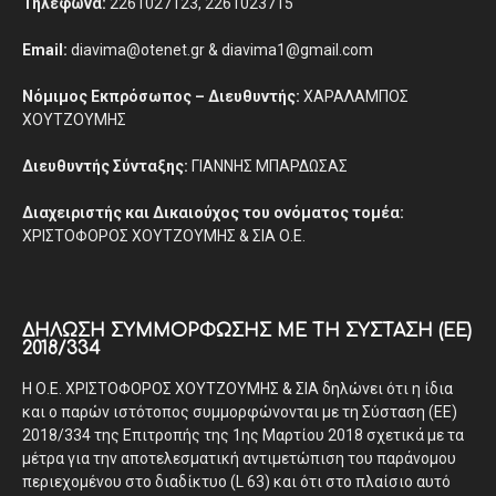
Τηλέφωνα:
2261027123, 2261023715
Email:
diavima@otenet.gr & diavima1@gmail.com
Νόμιμος Εκπρόσωπος – Διευθυντής:
ΧΑΡΑΛΑΜΠΟΣ
ΧΟΥΤΖΟΥΜΗΣ
Διευθυντής Σύνταξης:
ΓΙΑΝΝΗΣ ΜΠΑΡΔΩΣΑΣ
Διαχειριστής και Δικαιούχος του ονόματος τομέα:
ΧΡΙΣΤΟΦΟΡΟΣ ΧΟΥΤΖΟΥΜΗΣ & ΣΙΑ Ο.Ε.
ΔΉΛΩΣΗ ΣΥΜΜΌΡΦΩΣΗΣ ΜΕ ΤΗ ΣΎΣΤΑΣΗ (ΕΕ)
2018/334
Η Ο.Ε. ΧΡΙΣΤΟΦΟΡΟΣ ΧΟΥΤΖΟΥΜΗΣ & ΣΙΑ δηλώνει ότι η ίδια
και ο παρών ιστότοπος συμμορφώνονται με τη Σύσταση (ΕΕ)
2018/334 της Επιτροπής της 1ης Μαρτίου 2018 σχετικά με τα
μέτρα για την αποτελεσματική αντιμετώπιση του παράνομου
περιεχομένου στο διαδίκτυο (L 63) και ότι στο πλαίσιο αυτό