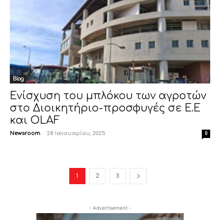
Blog
Ενίσχυση του μπλόκου των αγροτών
στο Διοικητήριο-προσφυγές σε Ε.Ε
και OLAF
Newsroom
-
28 Ιανουαρίου, 2025
0
1
2
3
- Advertisement -