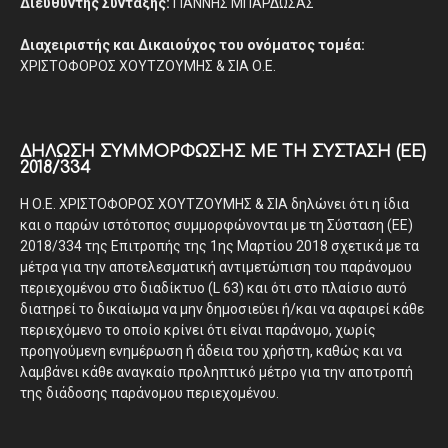
Διευθυντής Σύνταξης:
ΓΙΑΝΝΗΣ ΜΠΑΡΔΩΣΑΣ
Διαχειριστής και Δικαιούχος του ονόματος τομέα:
ΧΡΙΣΤΟΦΟΡΟΣ ΧΟΥΤΖΟΥΜΗΣ & ΣΙΑ Ο.Ε.
ΔΉΛΩΣΗ ΣΥΜΜΌΡΦΩΣΗΣ ΜΕ ΤΗ ΣΎΣΤΑΣΗ (ΕΕ)
2018/334
Η Ο.Ε. ΧΡΙΣΤΟΦΟΡΟΣ ΧΟΥΤΖΟΥΜΗΣ & ΣΙΑ δηλώνει ότι η ίδια
και ο παρών ιστότοπος συμμορφώνονται με τη Σύσταση (ΕΕ)
2018/334 της Επιτροπής της 1ης Μαρτίου 2018 σχετικά με τα
μέτρα για την αποτελεσματική αντιμετώπιση του παράνομου
περιεχομένου στο διαδίκτυο (L 63) και ότι στο πλαίσιο αυτό
διατηρεί το δικαίωμα να μην δημοσιεύει ή/και να αφαιρεί κάθε
περιεχόμενο το οποίο κρίνει ότι είναι παράνομο, χωρίς
προηγούμενη ενημέρωση ή άδεια του χρήστη, καθώς και να
λαμβάνει κάθε αναγκαίο προληπτικό μέτρο για την αποτροπή
της διάδοσης παράνομου περιεχομένου.