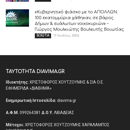
«Κυβερνητικό φιάσκο με το ΑΠΟΛΛΩΝ.
100 εκατομμύρια χάθηκαν, σε βάρος
Δήμων & ευάλωτων νοικοκυριών» –
Γιώργος Μουλκιώτης Βουλευτής Βοιωτίας
17 Ιουλίου, 2026
ΒΟΙΩΤΙΑ
ΤΑΥΤΟΤΗΤΑ DIAVIMA.GR
Ιδιοκτήτης:
ΧΡΙΣΤΟΦΟΡΟΣ ΧΟΥΤΖΟΥΜΗΣ & ΣΙΑ Ο.Ε.
ΕΦΗΜΕΡΙΔΑ «ΔΙΑΒΗΜΑ»
Ενημερωτική Ιστοσελίδα:
diavima.gr
Α.Φ.Μ.
099264381
Δ.Ο.Υ.
ΛΙΒΑΔΕΙΑΣ
Μέτοχοι:
ΧΡΙΣΤΟΦΟΡΟΣ ΧΟΥΤΖΟΥΜΗΣ ΧΑΡΑΛΑΜΠΟΣ