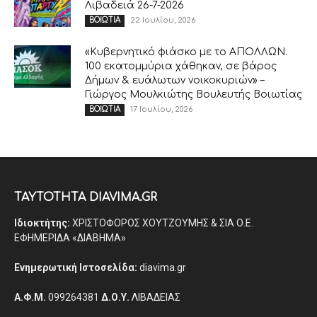
Λιβαδειά 26-7-2026
22 Ιουλίου, 2026
ΒΟΙΩΤΙΑ
«Κυβερνητικό φιάσκο με το ΑΠΟΛΛΩΝ.
100 εκατομμύρια χάθηκαν, σε βάρος
Δήμων & ευάλωτων νοικοκυριών» –
Γιώργος Μουλκιώτης Βουλευτής Βοιωτίας
17 Ιουλίου, 2026
ΒΟΙΩΤΙΑ
ΤΑΥΤΟΤΗΤΑ DIAVIMA.GR
Ιδιοκτήτης:
ΧΡΙΣΤΟΦΟΡΟΣ ΧΟΥΤΖΟΥΜΗΣ & ΣΙΑ Ο.Ε.
ΕΦΗΜΕΡΙΔΑ «ΔΙΑΒΗΜΑ»
Ενημερωτική Ιστοσελίδα:
diavima.gr
Α.Φ.Μ.
099264381
Δ.Ο.Υ.
ΛΙΒΑΔΕΙΑΣ