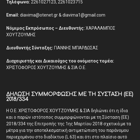
Τηλέφωνα:
2261027123, 2261023715
Email:
diavima@otenet.gr & diavima1@gmail.com
Νόμιμος Εκπρόσωπος – Διευθυντής:
ΧΑΡΑΛΑΜΠΟΣ
ΧΟΥΤΖΟΥΜΗΣ
Διευθυντής Σύνταξης:
ΓΙΑΝΝΗΣ ΜΠΑΡΔΩΣΑΣ
Διαχειριστής και Δικαιούχος του ονόματος τομέα:
ΧΡΙΣΤΟΦΟΡΟΣ ΧΟΥΤΖΟΥΜΗΣ & ΣΙΑ Ο.Ε.
ΔΉΛΩΣΗ ΣΥΜΜΌΡΦΩΣΗΣ ΜΕ ΤΗ ΣΎΣΤΑΣΗ (ΕΕ)
2018/334
Η Ο.Ε. ΧΡΙΣΤΟΦΟΡΟΣ ΧΟΥΤΖΟΥΜΗΣ & ΣΙΑ δηλώνει ότι η ίδια
και ο παρών ιστότοπος συμμορφώνονται με τη Σύσταση (ΕΕ)
2018/334 της Επιτροπής της 1ης Μαρτίου 2018 σχετικά με τα
μέτρα για την αποτελεσματική αντιμετώπιση του παράνομου
περιεχομένου στο διαδίκτυο (L 63) και ότι στο πλαίσιο αυτό