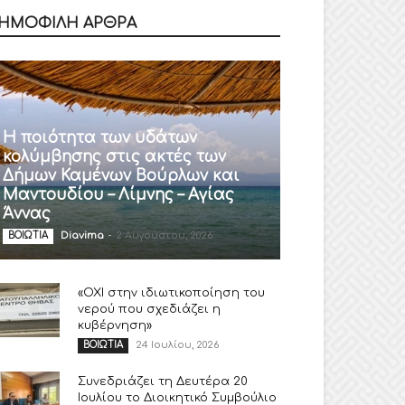
ΗΜΟΦΙΛΗ ΑΡΘΡΑ
Η ποιότητα των υδάτων
κολύμβησης στις ακτές των
Δήμων Καμένων Βούρλων και
Μαντουδίου – Λίμνης – Αγίας
Άννας
Diavima
-
2 Αυγούστου, 2026
ΒΟΙΩΤΙΑ
«ΟΧΙ στην ιδιωτικοποίηση του
νερού που σχεδιάζει η
κυβέρνηση»
24 Ιουλίου, 2026
ΒΟΙΩΤΙΑ
Συνεδριάζει τη Δευτέρα 20
Ιουλίου το Διοικητικό Συμβούλιο