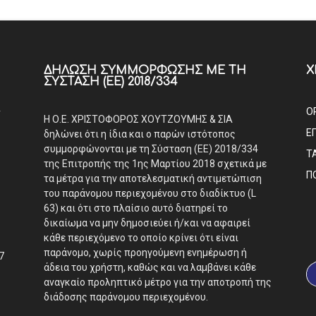
ΔΉΛΩΣΗ ΣΥΜΜΌΡΦΩΣΗΣ ΜΕ ΤΗ
Χ
ΣΎΣΤΑΣΗ (ΕΕ) 2018/334
Α
Ο
Η Ο.Ε. ΧΡΙΣΤΟΦΟΡΟΣ ΧΟΥΤΖΟΥΜΗΣ & ΣΙΑ
Ε
δηλώνει ότι η ίδια και ο παρών ιστότοπος
συμμορφώνονται με τη Σύσταση (ΕΕ) 2018/334
Τ
της Επιτροπής της 1ης Μαρτίου 2018 σχετικά με
Π
τα μέτρα για την αποτελεσματική αντιμετώπιση
του παράνομου περιεχομένου στο διαδίκτυο (L
63) και ότι στο πλαίσιο αυτό διατηρεί το
δικαίωμα να μην δημοσιεύει ή/και να αφαιρεί
κάθε περιεχόμενο το οποίο κρίνει ότι είναι
παράνομο, χωρίς προηγούμενη ενημέρωση ή
7
άδεια του χρήστη, καθώς και να λαμβάνει κάθε
αναγκαίο προληπτικό μέτρο για την αποτροπή της
διάδοσης παράνομου περιεχομένου.