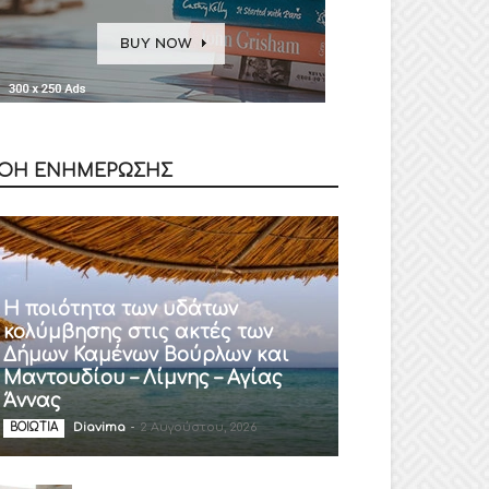
ΟΗ ΕΝΗΜΕΡΩΣΗΣ
Η ποιότητα των υδάτων
κολύμβησης στις ακτές των
Δήμων Καμένων Βούρλων και
Μαντουδίου – Λίμνης – Αγίας
Άννας
Diavima
-
2 Αυγούστου, 2026
ΒΟΙΩΤΙΑ