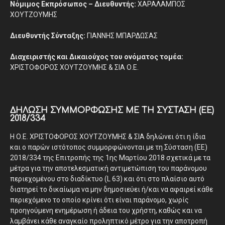
Νόμιμος Εκπρόσωπος – Διευθυντής:
ΧΑΡΑΛΑΜΠΟΣ
ΧΟΥΤΖΟΥΜΗΣ
Διευθυντής Σύνταξης:
ΓΙΑΝΝΗΣ ΜΠΑΡΔΩΣΑΣ
Διαχειριστής και Δικαιούχος του ονόματος τομέα:
ΧΡΙΣΤΟΦΟΡΟΣ ΧΟΥΤΖΟΥΜΗΣ & ΣΙΑ Ο.Ε.
ΔΉΛΩΣΗ ΣΥΜΜΌΡΦΩΣΗΣ ΜΕ ΤΗ ΣΎΣΤΑΣΗ (ΕΕ)
2018/334
Η Ο.Ε. ΧΡΙΣΤΟΦΟΡΟΣ ΧΟΥΤΖΟΥΜΗΣ & ΣΙΑ δηλώνει ότι η ίδια
και ο παρών ιστότοπος συμμορφώνονται με τη Σύσταση (ΕΕ)
2018/334 της Επιτροπής της 1ης Μαρτίου 2018 σχετικά με τα
μέτρα για την αποτελεσματική αντιμετώπιση του παράνομου
περιεχομένου στο διαδίκτυο (L 63) και ότι στο πλαίσιο αυτό
διατηρεί το δικαίωμα να μην δημοσιεύει ή/και να αφαιρεί κάθε
περιεχόμενο το οποίο κρίνει ότι είναι παράνομο, χωρίς
προηγούμενη ενημέρωση ή άδεια του χρήστη, καθώς και να
λαμβάνει κάθε αναγκαίο προληπτικό μέτρο για την αποτροπή