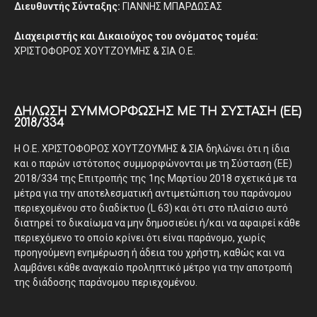
Διευθυντής Σύνταξης:
ΓΙΑΝΝΗΣ ΜΠΑΡΔΩΣΑΣ
Διαχειριστής και Δικαιούχος του ονόματος τομέα:
ΧΡΙΣΤΟΦΟΡΟΣ ΧΟΥΤΖΟΥΜΗΣ & ΣΙΑ Ο.Ε.
ΔΉΛΩΣΗ ΣΥΜΜΌΡΦΩΣΗΣ ΜΕ ΤΗ ΣΎΣΤΑΣΗ (ΕΕ)
2018/334
Η Ο.Ε. ΧΡΙΣΤΟΦΟΡΟΣ ΧΟΥΤΖΟΥΜΗΣ & ΣΙΑ δηλώνει ότι η ίδια
και ο παρών ιστότοπος συμμορφώνονται με τη Σύσταση (ΕΕ)
2018/334 της Επιτροπής της 1ης Μαρτίου 2018 σχετικά με τα
μέτρα για την αποτελεσματική αντιμετώπιση του παράνομου
περιεχομένου στο διαδίκτυο (L 63) και ότι στο πλαίσιο αυτό
διατηρεί το δικαίωμα να μην δημοσιεύει ή/και να αφαιρεί κάθε
περιεχόμενο το οποίο κρίνει ότι είναι παράνομο, χωρίς
προηγούμενη ενημέρωση ή άδεια του χρήστη, καθώς και να
λαμβάνει κάθε αναγκαίο προληπτικό μέτρο για την αποτροπή
της διάδοσης παράνομου περιεχομένου.