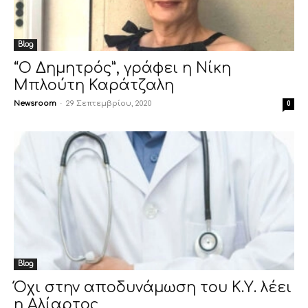
Blog
“Ο Δημητρός”, γράφει η Νίκη
Μπλούτη Καράτζαλη
Newsroom
-
29 Σεπτεμβρίου, 2020
0
Blog
Όχι στην αποδυνάμωση του Κ.Υ. λέει
η Αλίαρτος