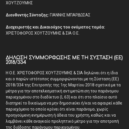
ΧΟΥΤΖΟΥΜΗΣ
Διευθυντής Σύνταξης:
ΓΙΑΝΝΗΣ ΜΠΑΡΔΩΣΑΣ
Διαχειριστής και Δικαιούχος του ονόματος τομέα:
ΧΡΙΣΤΟΦΟΡΟΣ ΧΟΥΤΖΟΥΜΗΣ & ΣΙΑ Ο.Ε.
ΔΉΛΩΣΗ ΣΥΜΜΌΡΦΩΣΗΣ ΜΕ ΤΗ ΣΎΣΤΑΣΗ (ΕΕ)
2018/334
Η Ο.Ε. ΧΡΙΣΤΟΦΟΡΟΣ ΧΟΥΤΖΟΥΜΗΣ & ΣΙΑ δηλώνει ότι η ίδια
και ο παρών ιστότοπος συμμορφώνονται με τη Σύσταση (ΕΕ)
2018/334 της Επιτροπής της 1ης Μαρτίου 2018 σχετικά με τα
μέτρα για την αποτελεσματική αντιμετώπιση του παράνομου
περιεχομένου στο διαδίκτυο (L 63) και ότι στο πλαίσιο αυτό
διατηρεί το δικαίωμα να μην δημοσιεύει ή/και να αφαιρεί κάθε
περιεχόμενο το οποίο κρίνει ότι είναι παράνομο, χωρίς
προηγούμενη ενημέρωση ή άδεια του χρήστη, καθώς και να
λαμβάνει κάθε αναγκαίο προληπτικό μέτρο για την αποτροπή
της διάδοσης παράνομου περιεχομένου.