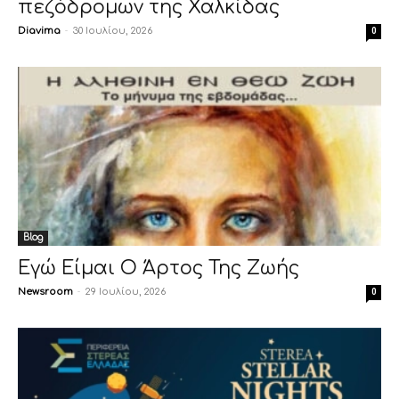
πεζόδρομων της Χαλκίδας
Diavima
-
30 Ιουλίου, 2026
0
Blog
Εγώ Είμαι Ο Άρτος Της Ζωής
Newsroom
-
29 Ιουλίου, 2026
0