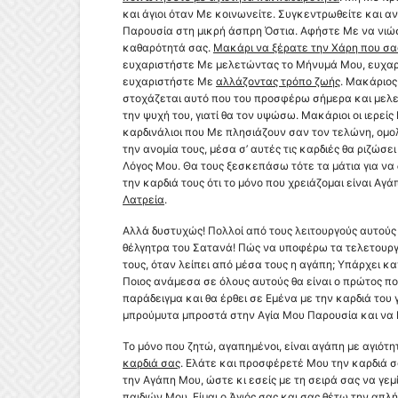
και άγιοι όταν Με κοινωνείτε. Συγκεντρωθείτε και 
Παρουσία στη μικρή άσπρη Όστια. Αφήστε Με να νιώσ
καθαρότητά σας.
Μακάρι να ξέρατε την Χάρη που σ
ευχαριστήστε Με μελετώντας το Μήνυμά Μου, ευχαρ
ευχαριστήστε Με
αλλάζοντας τρόπο ζωής
. Μακάριος
στοχάζεται αυτό που του προσφέρω σήμερα και μελετ
την ψυχή του, γιατί θα τον υψώσω. Μακάριοι οι ιερείς 
καρδινάλιοι που Με πλησιάζουν σαν τον τελώνη,
ομο
την ανομία τους, μέσα σ’ αυτές τις καρδιές θα ριζώσει
Λόγος Μου. Θα τους ξεσκεπάσω τότε τα μάτια για να 
την καρδιά τους ότι το μόνο που χρειάζομαι είναι Αγά
Λατρεία
.
Αλλά δυστυχώς! Πολλοί από τους λειτουργούς αυτούς
θέλγητρα του Σατανά! Πώς να υποφέρω τα τελετουργ
τους, όταν λείπει από μέσα τους η αγάπη; Υπάρχει κα
Ποιος ανάμεσα σε όλους αυτούς θα είναι ο πρώτος πο
παράδειγμα και θα έρθει σε Εμένα με την καρδιά του
μπρούμυτα μπροστά στην Αγία Μου Παρουσία και να
Το μόνο που ζητώ, αγαπημένοι, είναι αγάπη με αγιότη
καρδιά σας
. Ελάτε και προσφέρετέ Μου την καρδιά σ
την Αγάπη Μου, ώστε κι εσείς με τη σειρά σας να γεμ
παιδιών Μου. Είμαι ο Άγιός σας και σας θέτω την απ