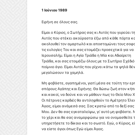
1 Ιούνιου 1989
Ειρήνη σε όλους σας.
Είμαι ο Κύριος, ο Σωτήρας σας κι Αυτός που γυρεύει τη
Αυτός που στέκει ακούραστα έξω από κάθε πόρτα και
ακολουθεί τον αμαρτωλό και αποστομώνει τους σοφού
τις ευλογίες Του και σας ετοιμάζει προσεχτικά για ν
Ιερουσαλήμ.
Είμαι η Αγία Τριάδα η Μία και Αδιαίρετη
Τριάδα, και σας ετοιμάζω όλους με το Σωτήριο Σχέδιό
ποίμνιο άγιο. Είμαι Αυτός που ρίχνει κάτω τα ψηλά δέ
μεγαλώσουν τα χαμηλά.
Μη φοβάστε, αγαπημένοι, γιατί μέσα σε τούτη την ερ
σπόρους Αγάπης και Ειρήνης. Θα δώσω ζωή στον κήπο
και κακοί, να δούνε και να μάθουν πως το Θείο Μου Χ
Oι πέτρινες καρδιές θα αντιληφθούν το Αμέτρητο Έλεό
Άγιος, είμαι ανάμεσά σας. Σας κρατώ από το δεξί σας
Μου. Δεν θα σας εγκαταλείψω, γι’ αυτό μη φοβάστε. 
το χέρι και θα σας αναμορφώσω για να ονομασθείτε 
υπηρετήσετε το δίκαιο και το σωστό. Εγώ, ο Κύριος, 
να είστε άγιοι όπως Εγώ είμαι Άγιος.