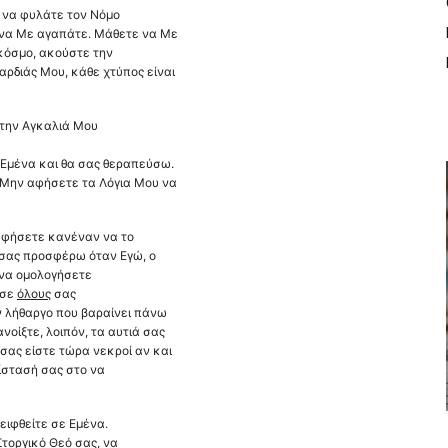
ι να φυλάτε τον Νόμο
 να Με αγαπάτε. Μάθετε να Με
κόσμο, ακούστε την
αρδιάς Μου, κάθε χτύπος είναι
στην Αγκαλιά Μου
 Εμένα και θα σας θεραπεύσω.
 Μην αφήσετε τα Λόγια Μου να
 αφήσετε κανέναν να το
 σας προσφέρω όταν Εγώ, ο
 να ομολογήσετε
 σε
όλους
σας
ν λήθαργο που βαραίνει πάνω
νοίξτε, λοιπόν, τα αυτιά σας
σας είστε τώρα νεκροί αν και
τίστασή σας στο να
ειφθείτε σε Εμένα.
Στοργικό Θεό σας, να