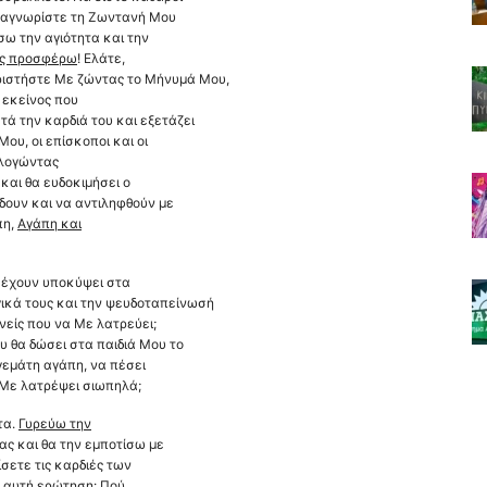
αναγνωρίστε τη Zωντανή Μου
ω την αγιότητα και την
ας προσφέρω
! Ελάτε,
ιστήστε Με ζώντας το Μήνυμά Μου,
 εκείνος που
ά την καρδιά του και εξετάζει
Μου, οι επίσκοποι και οι
λογώντας
 και θα ευδοκιμήσει ο
δουν και να αντιληφθούν με
πη,
Αγάπη και
 έχουν υποκύψει στα
ικά τους και την ψευδοταπείνωσή
νείς που να Με λατρεύει;
υ θα δώσει στα παιδιά Μου το
 γεμάτη αγάπη, να πέσει
 Με λατρέψει σιωπηλά;
τα.
Γυρεύω την
ας και θα την εμποτίσω με
ίσετε τις καρδιές των
λή αυτή ερώτηση:
Πού