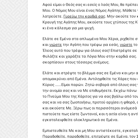
Αφού είμαι ο Θεός σας κι εσείς ο λαός Μου, θα πρέπε
Μου. O Νόμος Μου είναι ένας Νόμος Αγάπης. Μάθετε
λατρεύετε.
Γυρεύω την καρδιά σας
. Μην ακούτε τον 
Κραυγή της Αγάπης Μου, ακούστε τους χτύπους της Κ
κι ένα κάλεσμα για μια ψυχή.
Ελάτε σε Εμένα στα απλωμένα Μου Χέρια, ριχθείτε 
και
νιώστε
την Αγάπη που τρέφω για εσάς,
νιώστε
το
Έλεος αυτό που τρέφω για όλους σας! Επιστρέψτε σε
Φυλάξτε και χαράξτε τα Λόγια Μου στην καρδιά σας.
σκορπίσουν στους τέσσερις ανέμους.
Ελάτε και στρέψτε το βλέμμα σας σε Εμένα και μην
απομακρύνει από Εμένα. Αντιληφθείτε τις Χάρες που
Κύριος ……
Είμαι παρών. Ζητώ σοβαρά από όλους σας
την ανομία σας και να Με επιθυμήσετε. Εκχέω πάνω
το Πνεύμα Μου της Χάριτος για να σας βγάλω από το
σας και να σας ζωοποιήσω, προτού αρχίσει η φθορά, α
και ακούστε Με. Ξέρω πως οι περισσότεροι ανάμεσά 
πιστεύετε πως είστε ζωντανοί, και η αιτία είναι η αν
εγκαταλειφθείτε ολοκληρωτικά σε Εμένα.
Εμπιστευθείτε Με και μη Μου αντιστέκεστε, εγκαταλ
Παραδοθείτε, παραδοθείτε, επιτρέψτε σε Εμένα, τον 