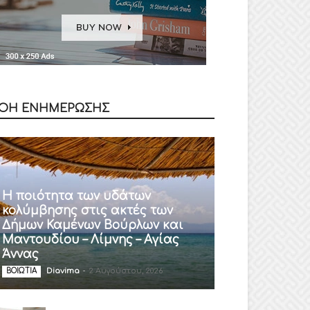
ΟΗ ΕΝΗΜΕΡΩΣΗΣ
Η ποιότητα των υδάτων
κολύμβησης στις ακτές των
Δήμων Καμένων Βούρλων και
Μαντουδίου – Λίμνης – Αγίας
Άννας
Diavima
-
2 Αυγούστου, 2026
ΒΟΙΩΤΙΑ