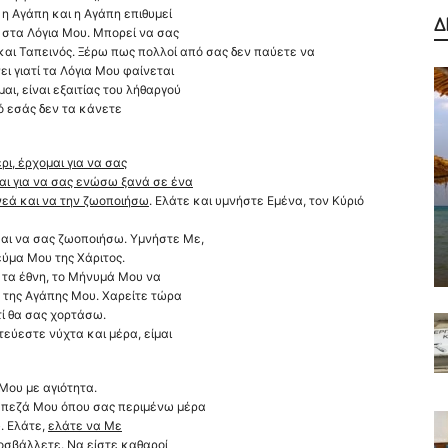
 η Αγάπη και η Αγάπη επιθυμεί
Δ
 στα Λόγια Μου. Μπορεί να σας
και Ταπεινός.
Ξέρω πως πολλοί από σας δεν παύετε να
ι γιατί τα Λόγια Μου φαίνεται
ι, είναι εξαιτίας του λήθαργού
πό εσάς δεν τα κάνετε
ι, έρχομαι για να σας
αι για να σας ενώσω ξανά σε ένα
ενεά και να την ζωοποιήσω
. Ελάτε και υμνήστε Εμένα, τον Κύριό
αι να σας ζωοποιήσω. Υμνήστε Με,
εύμα Μου της Χάριτος.
 τα έθνη, το Μήνυμά Μου να
ς της Αγάπης Μου. Χαρείτε τώρα
τί θα σας χορτάσω.
εύεστε νύχτα και μέρα, είμαι
Μου με αγιότητα.
άπεζά Μου όπου σας περιμένω μέρα
. Ελάτε,
ελάτε να Με
οσβάλλετε. Να είστε καθαροί