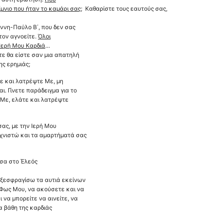
ίμνιο που ήταν το καμάρι σας
;
Καθαρίστε τους εαυτούς σας,
ννη-Παύλο Β΄, που δεν σας
τον αγνοείτε.
Όλοι
Ιερή Μου Καρδιά
…
ε θα είστε σαν μια απατηλή
ς ερημιάς;
τε και λατρέψτε Με, μη
ι. Γίνετε παράδειγμα για το
 Με, ελάτε και λατρέψτε
σας, με την Ιερή Μου
αχνιστώ και τα αμαρτήματά σας
έσα στο Έλεός
α ξεσφραγίσω τα αυτιά εκείνων
 Φως Μου, να ακούσετε και να
να μπορείτε να αινείτε, να
α βάθη της καρδιάς