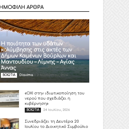
ΗΜΟΦΙΛΗ ΑΡΘΡΑ
Η ποιότητα των υδάτων
κολύμβησης στις ακτές των
Δήμων Καμένων Βούρλων και
Μαντουδίου – Λίμνης – Αγίας
Άννας
Diavima
-
2 Αυγούστου, 2026
ΒΟΙΩΤΙΑ
«ΟΧΙ στην ιδιωτικοποίηση του
νερού που σχεδιάζει η
κυβέρνηση»
24 Ιουλίου, 2026
ΒΟΙΩΤΙΑ
Συνεδριάζει τη Δευτέρα 20
Ιουλίου το Διοικητικό Συμβούλιο