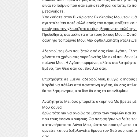
είναι το ποίμνιο που σας εμπιστεύθηκα κάποτε, το πο
μετανοήστε.
Υπακούστε στον Βικάριο της Εκκλησίας Μου, τον Ιωά
εγκαταλείπει ποτέ αλλά εσείς τον παραμερίζετε και 
εσείς που τον χλευάζετε ακόμη, βαραίνετε πολύ την 
Προδόθηκα, και μάλιστα από τους δικούς Μου… Ωσπότ
όαση για το ποίμνιό Μου; Mια οφθαλμαπάτη ατέλειωτη
Αδερφοί, το μόνο που ζητώ από σας είναι Αγάπη. Ελά
χάνετε το χρόνο σας γυρεύοντάς Με εκεί που δεν είμα
ποίμνιό Μου. Η Αγάπη περιμένει, ελάτε και λατρέψτε
Εμένα, τον Θεό σας και Βασιλιά σας.
Επιστρέψτε σε Εμένα, αδερφοί Μου, κι Εγώ, ο Ιησούς 
Καρδιά να πάλλει από παντοτινή αγάπη, θα σας σπλ
θα τα λησμονήσω, και δεν θα σας τα υπενθυμίσω.
Αναζητήστε Με, όσο μπορείτε ακόμη να Με βρείτε μ
Μου
και θα
έρθω τότε για να ανοίξω τα μάτια των τυφλών και θ
που τους έκανα κουφούς. Θα σας αφήσω να δείτε το
κατανοήσετε τα Λόγια Μου, ώστε να επιστρέψετε και 
υμνείτε και να δοξολογείτε Εμένα τον Θεό σας, από τ
σας.