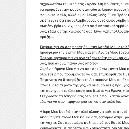
αιχμαλωτίσω τη μικρή σας καρδιά. Μη φοβάστε, είμαι
να ομορφύνει την καρδιά σας, δώστε λοιπόν προσοχή
φαίνονται απλά, αλλά είμαι Απλός Θεός. Είμαι Πράος 
σκέπτεστε ότι επαναλαμβάνομαι, αυτό όμως συμβαίνε
πως δεν βρίσκουν χώρο μέσα σας! Αν επαναλαμβάνομα
σας, εξαιτίας της κώφωσής σας. Είναι γιατί πολλοί α
πράξη….
Έρχομαι για να σας προσφέρω την Καρδιά Μου στο Χέρ
προσφέρω την Ειρήνη Μου και την Αγάπη Μου, έρχομ
Ποίμνιο, έρχομαι για να αναστήσω τούτη τη νεκρή γ
σας, που σκύβω πάνω σας από τον
Ουράνιο Θρόνο Μου για να σας σηκώσω κοντά Μου κ
όλοι εσείς που προσμένατε να σας επισκεφθεί το Πν
Πηγαίνετε να διακηρύξετε τη Δικαιοσύνη Μου σε όλα
φτάσει στα πέρατα της γης, να ακούσουν τις Κραυγέ
και πανηγυρίστε όλοι εσείς που διψάτε για Εμένα, για
Στεγνώστε τα δάκρυά σας όλοι εσείς που καταδυναστ
εδώ για να σας παρηγορήσω και να σας φυλάξω.
Η Ιερή Μου Καρδιά σας καλεί όλους να έρθετε κοντά 
Ακουμπήστε πάνω Μου και θα σας οδηγήσω στην Τρ
και νύχτα. Σας προσφέρω καθημερινά τον Εαυτό Μου
κοινωνήσετε με αγιότητα και καθαρότητα
. Μη Με πρ