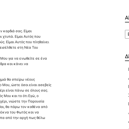
Α
Α
ν καρδιά σας. Είμαι
 χτυπά. Είμαι Αυτός που
ς. Είμαι Αυτός που πληθαίνει
α εισέλθετε στη Νέα Του
Δ
 Μου για να ενωθείτε σε ένα
νδρα και κάνει να
ημιά θα σπείρω νέους
 Μου, ώστε όσοι είναι ασεβείς
έρι είναι πάνω σε όλους σας.
ς Μου και το ότι Εγώ, ο
 χέρι, νιώστε την Παρουσία
Ναι, θα πάρω τον καθένα από
τέκνα του Φωτός και να
είπα από την αρχή πως θέλω