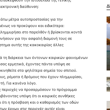
 επισκεφθούν την ιστοσελίδα της Γενικής
λεκτρονική διεύθυνση:
Δ
κάτω μέτρα αυτοπροστασίας για την
ένως να προκύψουν και ειδικότερα:
 πλημμυρήσει στο παρελθόν ή βρίσκονται κοντά
μνήσουν για την ασφαλή διαμονή τους σε
άστημα αυτής της κακοκαιρίας άλλες
τά τη διάρκεια των έντονων καιρικών φαινομένων
 σας ερμητικά, έχοντας πάντα υπόψη σε
ινηθείτε στα ψηλότερα σημεία του σπιτιού.
ους, ρέματα ή δρόμους που έχουν πλημμυρίσει,
υτή. Για κανένα λόγο.
νές περιοχές να προσαρμόσουν το πρόγραμμα
μβάνοντας υπόψη ότι οι καιρικές συνθήκες
ι ότι η πρόσβαση και ο καθαρισμός των οδών
ων έργων στις περιοχές αυτές είναι