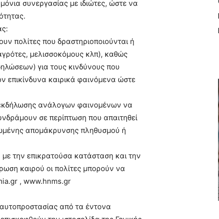
μόνια συνεργασίας με ιδιώτες, ώστε να
ότητας.
ας:
ουν πολίτες που δραστηριοποιούνται ή
αγρότες, μελισσοκόμους κλπ), καθώς
δηλώσεων) για τους κινδύνους που
ν επικίνδυνα καιρικά φαινόμενα ώστε
ό εκδήλωσης ανάλογων φαινομένων να
υνδράμουν σε περίπτωση που απαιτηθεί
ανωμένης απομάκρυνσης πληθυσμού ή
ά με την επικρατούσα κατάσταση και την
έρωση καιρού οι πολίτες μπορούν να
ia.gr , www.hnms.gr
ς αυτοπροστασίας από τα έντονα