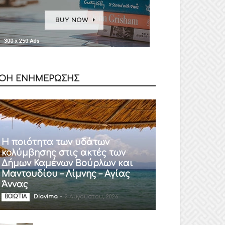
ΟΗ ΕΝΗΜΕΡΩΣΗΣ
Η ποιότητα των υδάτων
κολύμβησης στις ακτές των
Δήμων Καμένων Βούρλων και
Μαντουδίου – Λίμνης – Αγίας
Άννας
Diavima
-
2 Αυγούστου, 2026
ΒΟΙΩΤΙΑ