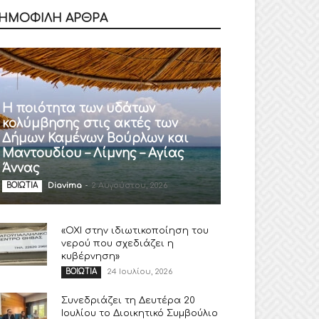
ΗΜΟΦΙΛΗ ΑΡΘΡΑ
Η ποιότητα των υδάτων
κολύμβησης στις ακτές των
Δήμων Καμένων Βούρλων και
Μαντουδίου – Λίμνης – Αγίας
Άννας
Diavima
-
2 Αυγούστου, 2026
ΒΟΙΩΤΙΑ
«ΟΧΙ στην ιδιωτικοποίηση του
νερού που σχεδιάζει η
κυβέρνηση»
24 Ιουλίου, 2026
ΒΟΙΩΤΙΑ
Συνεδριάζει τη Δευτέρα 20
Ιουλίου το Διοικητικό Συμβούλιο