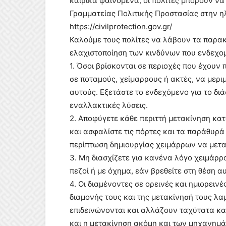
καιρικά φαινόμενα, οι πολίτες μπορούν να
Γραμματείας Πολιτικής Προστασίας στην η
https://civilprotection.gov.gr/
Καλούμε τους πολίτες να λάβουν τα παρα
ελαχιστοποίηση των κινδύνων που ενδεχομ
1. Όσοι βρίσκονται σε περιοχές που έχουν
σε ποταμούς, χείμαρρους ή ακτές, να μερι
αυτούς. Εξετάστε το ενδεχόμενο για το δι
εναλλακτικές λύσεις.
2. Αποφύγετε κάθε περιττή μετακίνηση κα
και ασφαλίστε τις πόρτες και τα παράθυρά
περίπτωση δημιουργίας χειμάρρων να μετακ
3. Μη διασχίζετε για κανένα λόγο χειμάρρ
πεζοί ή με όχημα, εάν βρεθείτε στη θέση α
4. Οι διαμένοντες σε ορεινές και ημιορει
διαμονής τους και της μετακίνησή τους λα
επιδεινώνονται και αλλάζουν ταχύτατα κα
και η μετακίνηση ακόμη και των μηχανημάτ