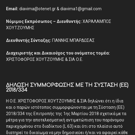
Email:
diavima@otenet.gr & diavima1@gmail.com
Νόμιμος Εκπρόσωπος – Διευθυντής:
ΧΑΡΑΛΑΜΠΟΣ
ΧΟΥΤΖΟΥΜΗΣ
Διευθυντής Σύνταξης:
ΓΙΑΝΝΗΣ ΜΠΑΡΔΩΣΑΣ
Διαχειριστής και Δικαιούχος του ονόματος τομέα:
ΧΡΙΣΤΟΦΟΡΟΣ ΧΟΥΤΖΟΥΜΗΣ & ΣΙΑ Ο.Ε.
ΔΉΛΩΣΗ ΣΥΜΜΌΡΦΩΣΗΣ ΜΕ ΤΗ ΣΎΣΤΑΣΗ (ΕΕ)
2018/334
Η Ο.Ε. ΧΡΙΣΤΟΦΟΡΟΣ ΧΟΥΤΖΟΥΜΗΣ & ΣΙΑ δηλώνει ότι η ίδια
και ο παρών ιστότοπος συμμορφώνονται με τη Σύσταση (ΕΕ)
2018/334 της Επιτροπής της 1ης Μαρτίου 2018 σχετικά με τα
μέτρα για την αποτελεσματική αντιμετώπιση του παράνομου
περιεχομένου στο διαδίκτυο (L 63) και ότι στο πλαίσιο αυτό
διατηρεί το δικαίωμα να μην δημοσιεύει ή/και να αφαιρεί κάθε