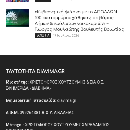
«Κυβερνητικό φιάσκο με το ΑΠΟΛΛΩΝ.
100 εκατομμύρια χάθηκαν, σε βάρος
Δήμων & ευάλωτων νοικοκυριών» –
Γιώργος Μουλκιώτης Βουλευτής Βοιωτίας
17 Ιουλίου, 2026
ΒΟΙΩΤΙΑ
ΤΑΥΤΟΤΗΤΑ DIAVIMA.GR
Ιδιοκτήτης:
ΧΡΙΣΤΟΦΟΡΟΣ ΧΟΥΤΖΟΥΜΗΣ & ΣΙΑ Ο.Ε.
ΕΦΗΜΕΡΙΔΑ «ΔΙΑΒΗΜΑ»
Ενημερωτική Ιστοσελίδα:
diavima.gr
Α.Φ.Μ.
099264381
Δ.Ο.Υ.
ΛΙΒΑΔΕΙΑΣ
Μέτοχοι:
ΧΡΙΣΤΟΦΟΡΟΣ ΧΟΥΤΖΟΥΜΗΣ ΧΑΡΑΛΑΜΠΟΣ