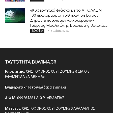
«Κυβερνητικό φιάσκο με το ΑΠΟΛΛΩΝ.
100 εκατομμύρια χάθηκαν, σε βάρος
Δήμων & ευάλωτων νοικοκυριών» –
Γιώργος Μουλκιώτης Βουλευτής Βοιωτίας
17 Ιουλίου, 2026
ΒΟΙΩΤΙΑ
ΤΑΥΤΟΤΗΤΑ DIAVIMA.GR
Ιδιοκτήτης:
ΧΡΙΣΤΟΦΟΡΟΣ ΧΟΥΤΖΟΥΜΗΣ & ΣΙΑ Ο.Ε.
ΕΦΗΜΕΡΙΔΑ «ΔΙΑΒΗΜΑ»
Ενημερωτική Ιστοσελίδα:
diavima.gr
Α.Φ.Μ.
099264381
Δ.Ο.Υ.
ΛΙΒΑΔΕΙΑΣ
Μέτοχοι:
ΧΡΙΣΤΟΦΟΡΟΣ ΧΟΥΤΖΟΥΜΗΣ ΧΑΡΑΛΑΜΠΟΣ