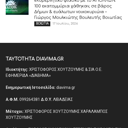
«Κυβερνητικό φιάσκο με το ΑΠΟΛΛΩΝ.
100 εκατομμύρια χάθηκαν, σε βάρος
Δήμων & ευάλωτων νοικοκυριών» –
Γιώργος Μουλκιώτης Βουλευτής Βοιωτίας
17 Ιουλίου, 2026
ΒΟΙΩΤΙΑ
ΤΑΥΤΟΤΗΤΑ DIAVIMA.GR
Ιδιοκτήτης:
ΧΡΙΣΤΟΦΟΡΟΣ ΧΟΥΤΖΟΥΜΗΣ & ΣΙΑ Ο.Ε.
ΕΦΗΜΕΡΙΔΑ «ΔΙΑΒΗΜΑ»
Ενημερωτική Ιστοσελίδα:
diavima.gr
Α.Φ.Μ.
099264381
Δ.Ο.Υ.
ΛΙΒΑΔΕΙΑΣ
Μέτοχοι:
ΧΡΙΣΤΟΦΟΡΟΣ ΧΟΥΤΖΟΥΜΗΣ ΧΑΡΑΛΑΜΠΟΣ
ΧΟΥΤΖΟΥΜΗΣ