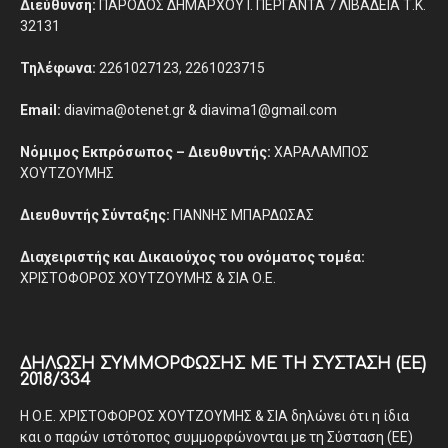
Διεύθυνση:
ΠΑΡΟΔΟΣ ΔΗΜΑΡΧΟΥ Ι. ΠΕΡΓΑΝΤΑ 7 ΛΙΒΑΔΕΙΑ Τ.Κ.
32131
Τηλέφωνα:
2261027123, 2261023715
Email:
diavima@otenet.gr & diavima1@gmail.com
Νόμιμος Εκπρόσωπος – Διευθυντής:
ΧΑΡΑΛΑΜΠΟΣ
ΧΟΥΤΖΟΥΜΗΣ
Διευθυντής Σύνταξης:
ΓΙΑΝΝΗΣ ΜΠΑΡΔΩΣΑΣ
Διαχειριστής και Δικαιούχος του ονόματος τομέα:
ΧΡΙΣΤΟΦΟΡΟΣ ΧΟΥΤΖΟΥΜΗΣ & ΣΙΑ Ο.Ε.
ΔΉΛΩΣΗ ΣΥΜΜΌΡΦΩΣΗΣ ΜΕ ΤΗ ΣΎΣΤΑΣΗ (ΕΕ)
2018/334
Η Ο.Ε. ΧΡΙΣΤΟΦΟΡΟΣ ΧΟΥΤΖΟΥΜΗΣ & ΣΙΑ δηλώνει ότι η ίδια
και ο παρών ιστότοπος συμμορφώνονται με τη Σύσταση (ΕΕ)