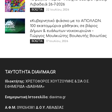
Λιβαδειά 26-7-2026
22 Ιουλίου, 2026
ΒΟΙΩΤΙΑ
«Κυβερνητικό φιάσκο με το ΑΠΟΛΛΩΝ.
100 εκατομμύρια χάθηκαν, σε βάρος
Δήμων & ευάλωτων νοικοκυριών» –
Γιώργος Μουλκιώτης Βουλευτής Βοιωτίας
17 Ιουλίου, 2026
ΒΟΙΩΤΙΑ
ΤΑΥΤΟΤΗΤΑ DIAVIMA.GR
Ιδιοκτήτης:
ΧΡΙΣΤΟΦΟΡΟΣ ΧΟΥΤΖΟΥΜΗΣ & ΣΙΑ Ο.Ε.
ΕΦΗΜΕΡΙΔΑ «ΔΙΑΒΗΜΑ»
Ενημερωτική Ιστοσελίδα:
diavima.gr
Α.Φ.Μ.
099264381
Δ.Ο.Υ.
ΛΙΒΑΔΕΙΑΣ