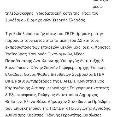
μέσω
τηλεδιάσκεψης, η διαδικτυακή κοπή της Πίτας του
Συνδέσμου Βιομηχανιών Στερεάς Ελλάδας.
Την Εκδήλωση κοπής πίτας του ΣΒΣΕ τίμησαν με την
παρουσία τους εκτός από τα μέλη του ΔΣ και τους
εκπροσώπους των εταιρειών μελών μας, οι κ.κ. Χρήστος
Σταϊκούρας Υπουργός Οικονομικών, Νίκος
Παπαθανάσης Αναπληρωτής Υπουργός Ανάπτυξης &
Επενδύσεων, Φάνης Σπανός Περιφερειάρχης Στερεάς
Ελλάδας, Θάνος Ψαθάς Διευθύνων Σύμβουλος ΕΤΒΑ
ΒΙΠΕ και Α’ Αντιπρόεδρος της Ε.ΑΝ.ΕΠ, Κωνσταντίνος
Καραγιάννης Αντιπεριφερειάρχης Επιχειρηματικότητας
& Εξωστρέφειας, Γεώργιος Αναστασίου Δήμαρχος
Θηβαίων, Έλενα Βάκα Δήμαρχος Χαλκίδας, οι Πρόεδροι
των Επιμελητηρίων της Π.Στ.Ε κ.κ Παναγιώτης Αγνιάδης,
Αθανάσιος Κυρίτσης, Γιάννης Γεροντίτης, Βασίλειος