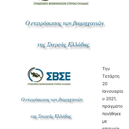
Την
Τετάρτη
20
Ιανουαρίο
υ 2021,
πραγματο
ποιήθηκε
με
επιτυχία,