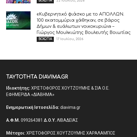
22 Ιουλίου, 2026
ΒΟΙΩΤΙΑ
«Κυβερνητικό φιάσκο με το ΑΠΟΛΛΩΝ.
100 εκατομμύρια χάθηκαν, σε βάρος
Δήμων & ευάλωτων νοικοκυριών» –
Γιώργος Μουλκιώτης Βουλευτής Βοιωτίας
17 Ιουλίου, 2026
ΒΟΙΩΤΙΑ
ΤΑΥΤΟΤΗΤΑ DIAVIMA.GR
Ιδιοκτήτης:
ΧΡΙΣΤΟΦΟΡΟΣ ΧΟΥΤΖΟΥΜΗΣ & ΣΙΑ Ο.Ε.
ΕΦΗΜΕΡΙΔΑ «ΔΙΑΒΗΜΑ»
Ενημερωτική Ιστοσελίδα:
diavima.gr
Α.Φ.Μ.
099264381
Δ.Ο.Υ.
ΛΙΒΑΔΕΙΑΣ
Μέτοχοι:
ΧΡΙΣΤΟΦΟΡΟΣ ΧΟΥΤΖΟΥΜΗΣ ΧΑΡΑΛΑΜΠΟΣ