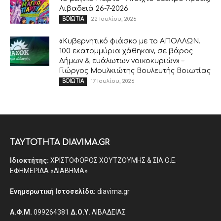
Λιβαδειά 26-7-2026
22 Ιουλίου, 2026
ΒΟΙΩΤΙΑ
«Κυβερνητικό φιάσκο με το ΑΠΟΛΛΩΝ.
100 εκατομμύρια χάθηκαν, σε βάρος
Δήμων & ευάλωτων νοικοκυριών» –
Γιώργος Μουλκιώτης Βουλευτής Βοιωτίας
17 Ιουλίου, 2026
ΒΟΙΩΤΙΑ
ΤΑΥΤΟΤΗΤΑ DIAVIMA.GR
Ιδιοκτήτης:
ΧΡΙΣΤΟΦΟΡΟΣ ΧΟΥΤΖΟΥΜΗΣ & ΣΙΑ Ο.Ε.
ΕΦΗΜΕΡΙΔΑ «ΔΙΑΒΗΜΑ»
Ενημερωτική Ιστοσελίδα:
diavima.gr
Α.Φ.Μ.
099264381
Δ.Ο.Υ.
ΛΙΒΑΔΕΙΑΣ