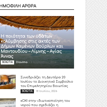
ΗΜΟΦΙΛΗ ΑΡΘΡΑ
Η ποιότητα των υδάτων
κολύμβησης στις ακτές των
Δήμων Καμένων Βούρλων και
Μαντουδίου – Λίμνης – Αγίας
Άννας
Diavima
-
2 Αυγούστου, 2026
ΒΟΙΩΤΙΑ
Συνεδριάζει τη Δευτέρα 20
Ιουλίου το Διοικητικό Συμβούλιο
του Επιμελητηρίου Βοιωτίας
18 Ιουλίου, 2026
ΒΟΙΩΤΙΑ
«ΟΧΙ στην ιδιωτικοποίηση του
νερού που σχεδιάζει η