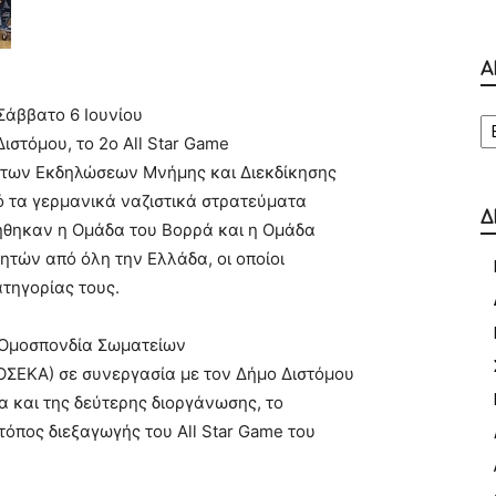
Α
Α
Σάββατο 6 Ιουνίου
Διστόμου, το 2ο All Star Game
ο των Εκδηλώσεων Μνήμης και Διεκδίκησης
ό τα γερμανικά ναζιστικά στρατεύματα
Δ
ρήθηκαν η Ομάδα του Βορρά και η Ομάδα
ητών από όλη την Ελλάδα, οι οποίοι
τηγορίας τους.
 Ομοσπονδία Σωματείων
ΟΣΕΚΑ) σε συνεργασία με τον Δήμο Διστόμου
α και της δεύτερης διοργάνωσης, το
τόπος διεξαγωγής του All Star Game του