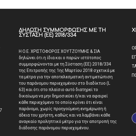
ΔΉΛΩΣΗ ΣΥΜΜΌΡΦΩΣΗΣ ΜΕ ΤΗ
Χ
ΣΎΣΤΑΣΗ (ΕΕ) 2018/334
Α
Ο
Η Ο.Ε. ΧΡΙΣΤΟΦΟΡΟΣ ΧΟΥΤΖΟΥΜΗΣ & ΣΙΑ
Ε
δηλώνει ότι η ίδια και ο παρών ιστότοπος
συμμορφώνονται με τη Σύσταση (ΕΕ) 2018/334
Τ
της Επιτροπής της 1ης Μαρτίου 2018 σχετικά με
Π
τα μέτρα για την αποτελεσματική αντιμετώπιση
του παράνομου περιεχομένου στο διαδίκτυο (L
63) και ότι στο πλαίσιο αυτό διατηρεί το
δικαίωμα να μην δημοσιεύει ή/και να αφαιρεί
κάθε περιεχόμενο το οποίο κρίνει ότι είναι
παράνομο, χωρίς προηγούμενη ενημέρωση ή
7
άδεια του χρήστη, καθώς και να λαμβάνει κάθε
αναγκαίο προληπτικό μέτρο για την αποτροπή της
διάδοσης παράνομου περιεχομένου.