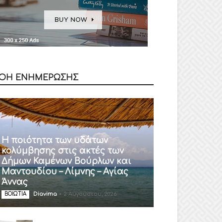
ΟΗ ΕΝΗΜΕΡΩΣΗΣ
Η ποιότητα των υδάτων
κολύμβησης στις ακτές των
Δήμων Καμένων Βούρλων και
Μαντουδίου – Λίμνης – Αγίας
Άννας
Diavima
-
2 Αυγούστου, 2026
ΒΟΙΩΤΙΑ