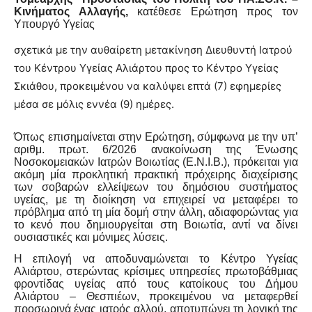
Κινήματος Αλλαγής,
κατέθεσε Ερώτηση προς τον
Υπουργό Υγείας
σχετικά με την αυθαίρετη μετακίνηση Διευθυντή Ιατρού
του Κέντρου Υγείας Αλιάρτου προς το Κέντρο Υγείας
Σκιάθου, προκειμένου να καλύψει επτά (7) εφημερίες
μέσα σε μόλις εννέα (9) ημέρες.
Όπως επισημαίνεται στην Ερώτηση, σύμφωνα με την υπ’
αριθμ. πρωτ. 6/2026 ανακοίνωση της Ένωσης
Νοσοκομειακών Ιατρών Βοιωτίας (Ε.Ν.Ι.Β.), πρόκειται για
ακόμη μία προκλητική πρακτική πρόχειρης διαχείρισης
των σοβαρών ελλείψεων του δημόσιου συστήματος
υγείας, με τη διοίκηση να επιχειρεί να μεταφέρει το
πρόβλημα από τη μία δομή στην άλλη, αδιαφορώντας για
το κενό που δημιουργείται στη Βοιωτία, αντί να δίνει
ουσιαστικές και μόνιμες λύσεις.
Η επιλογή να αποδυναμώνεται το Κέντρο Υγείας
Αλιάρτου, στερώντας κρίσιμες υπηρεσίες πρωτοβάθμιας
φροντίδας υγείας από τους κατοίκους του Δήμου
Αλιάρτου – Θεσπιέων, προκειμένου να μεταφερθεί
προσωρινά ένας ιατρός αλλού, αποτυπώνει τη λογική της