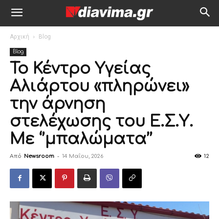
Αρχική
Blog
Blog
Το Κέντρο Υγείας
Αλιάρτου «πληρώνει»
την άρνηση
στελέχωσης του Ε.Σ.Υ.
Με ‘’μπαλώματα’’
Από
Newsroom
-
14 Μαΐου, 2026
12