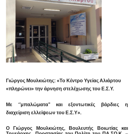
Γιώργος Μουλκιώτης:
«Το Κέντρο Υγείας Αλιάρτου
«πληρώνει» την άρνηση στελέχωσης του Ε.Σ.Υ.
Με ‘’μπαλώματα’’ και εξοντωτικές βάρδιες η
διαχείριση ελλείψεων του Ε.Σ.Υ
».
Ο Γιώργος Μουλκιώτης, Βουλευτής Βοιωτίας και
Τομεάρχης
Προστασίας του Πολίτη του ΠΑ.ΣΟ.Κ. –