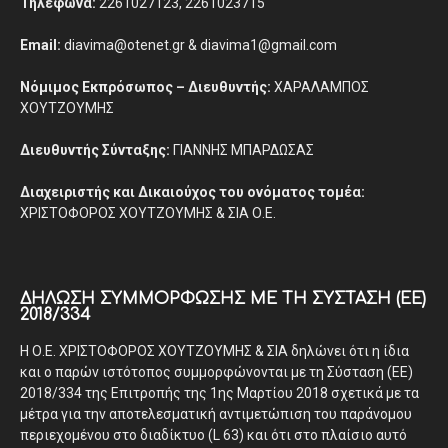
Τηλέφωνα:
2261027123, 2261023715
Email:
diavima@otenet.gr & diavima1@gmail.com
Νόμιμος Εκπρόσωπος – Διευθυντής:
ΧΑΡΑΛΑΜΠΟΣ
ΧΟΥΤΖΟΥΜΗΣ
Διευθυντής Σύνταξης:
ΓΙΑΝΝΗΣ ΜΠΑΡΔΩΣΑΣ
Διαχειριστής και Δικαιούχος του ονόματος τομέα:
ΧΡΙΣΤΟΦΟΡΟΣ ΧΟΥΤΖΟΥΜΗΣ & ΣΙΑ Ο.Ε.
ΔΉΛΩΣΗ ΣΥΜΜΌΡΦΩΣΗΣ ΜΕ ΤΗ ΣΎΣΤΑΣΗ (ΕΕ)
2018/334
Η Ο.Ε. ΧΡΙΣΤΟΦΟΡΟΣ ΧΟΥΤΖΟΥΜΗΣ & ΣΙΑ δηλώνει ότι η ίδια
και ο παρών ιστότοπος συμμορφώνονται με τη Σύσταση (ΕΕ)
2018/334 της Επιτροπής της 1ης Μαρτίου 2018 σχετικά με τα
μέτρα για την αποτελεσματική αντιμετώπιση του παράνομου
περιεχομένου στο διαδίκτυο (L 63) και ότι στο πλαίσιο αυτό