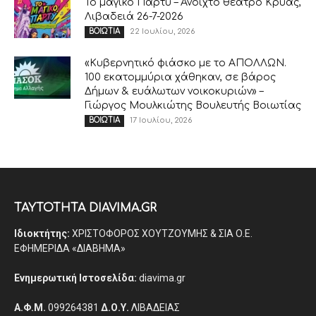
Το μαγικό Πάρτυ – Ανοιχτό θέατρο Κρύας,
Λιβαδειά 26-7-2026
22 Ιουλίου, 2026
ΒΟΙΩΤΙΑ
«Κυβερνητικό φιάσκο με το ΑΠΟΛΛΩΝ.
100 εκατομμύρια χάθηκαν, σε βάρος
Δήμων & ευάλωτων νοικοκυριών» –
Γιώργος Μουλκιώτης Βουλευτής Βοιωτίας
17 Ιουλίου, 2026
ΒΟΙΩΤΙΑ
ΤΑΥΤΟΤΗΤΑ DIAVIMA.GR
Ιδιοκτήτης:
ΧΡΙΣΤΟΦΟΡΟΣ ΧΟΥΤΖΟΥΜΗΣ & ΣΙΑ Ο.Ε.
ΕΦΗΜΕΡΙΔΑ «ΔΙΑΒΗΜΑ»
Ενημερωτική Ιστοσελίδα:
diavima.gr
Α.Φ.Μ.
099264381
Δ.Ο.Υ.
ΛΙΒΑΔΕΙΑΣ