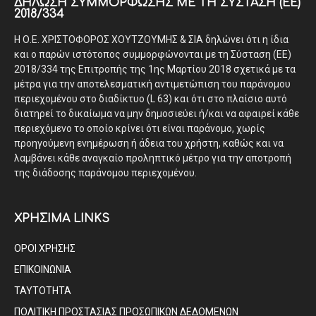
ΔΉΛΩΣΗ ΣΥΜΜΌΡΦΩΣΗΣ ΜΕ ΤΗ ΣΎΣΤΑΣΗ (ΕΕ)
2018/334
Η Ο.Ε. ΧΡΙΣΤΟΦΟΡΟΣ ΧΟΥΤΖΟΥΜΗΣ & ΣΙΑ δηλώνει ότι η ίδια
και ο παρών ιστότοπος συμμορφώνονται με τη Σύσταση (ΕΕ)
2018/334 της Επιτροπής της 1ης Μαρτίου 2018 σχετικά με τα
μέτρα για την αποτελεσματική αντιμετώπιση του παράνομου
περιεχομένου στο διαδίκτυο (L 63) και ότι στο πλαίσιο αυτό
διατηρεί το δικαίωμα να μην δημοσιεύει ή/και να αφαιρεί κάθε
περιεχόμενο το οποίο κρίνει ότι είναι παράνομο, χωρίς
προηγούμενη ενημέρωση ή άδεια του χρήστη, καθώς και να
λαμβάνει κάθε αναγκαίο προληπτικό μέτρο για την αποτροπή
της διάδοσης παράνομου περιεχομένου.
ΧΡΗΣΙΜΑ LINKS
ΟΡΟΙ ΧΡΗΣΗΣ
ΕΠΙΚΟΙΝΩΝΙΑ
ΤΑΥΤΟΤΗΤΑ
ΠΟΛΙΤΙΚΗ ΠΡΟΣΤΑΣΙΑΣ ΠΡΟΣΩΠΙΚΩΝ ΔΕΔΟΜΕΝΩΝ