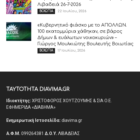
Λιβαδειά 26-7-2026
22 Ιουλίου, 2026
ΒΟΙΩΤΙΑ
«Κυβερνητικό φιάσκο με το ΑΠΟΛΛΩΝ.
100 εκατομμύρια χάθηκαν, σε βάρος
Δήμων & ευάλωτων νοικοκυριών» –
Γιώργος Μουλκιώτης Βουλευτής Βοιωτίας
17 Ιουλίου, 2026
ΒΟΙΩΤΙΑ
ΤΑΥΤΟΤΗΤΑ DIAVIMA.GR
Ιδιοκτήτης:
ΧΡΙΣΤΟΦΟΡΟΣ ΧΟΥΤΖΟΥΜΗΣ & ΣΙΑ Ο.Ε.
ΕΦΗΜΕΡΙΔΑ «ΔΙΑΒΗΜΑ»
Ενημερωτική Ιστοσελίδα:
diavima.gr
Α.Φ.Μ.
099264381
Δ.Ο.Υ.
ΛΙΒΑΔΕΙΑΣ