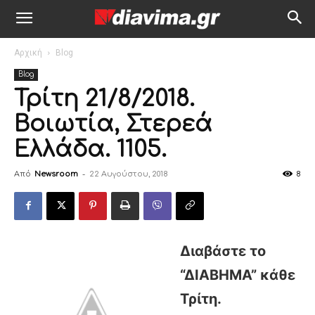
Αρχική
Blog
Blog
Τρίτη 21/8/2018.
Βοιωτία, Στερεά
Ελλάδα. 1105.
Από
Newsroom
-
22 Αυγούστου, 2018
8
Διαβάστε το
“ΔIABHMA” κάθε
Τρίτη.