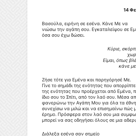
14 Φ
Βασούλα, ειρήνη σε εσένα. Κάνε Με να
νιώσω την αγάπη σου. Εγκαταλείψου σε Εμ
όσα σου έχω δώσει.
Κύριε, σκόρπ
χωρ
Είμαι, όπως βλ
κάνε με 
Ζήσε τότε για Εμένα και παρηγόρησέ Με.
Γίνε το σημάδι της ενότητας που απορρίπτει
της ενότητας που προέρχεται από Εμένα, 
ίδιο σου το Σπίτι, από τον λαό σου.
Μέσα απ
φανερώνω την Αγάπη Μου για όλα τα έθνη,
συνεχίσω να μιλώ και να επισημαίνω πώς 
έρημο. Πρόσφερα στον λαό σου
μια συμφω
μπορεί να σας οδηγήσει όλους σε μια αδερ
Διάλεξα εσένα σαν σημείο