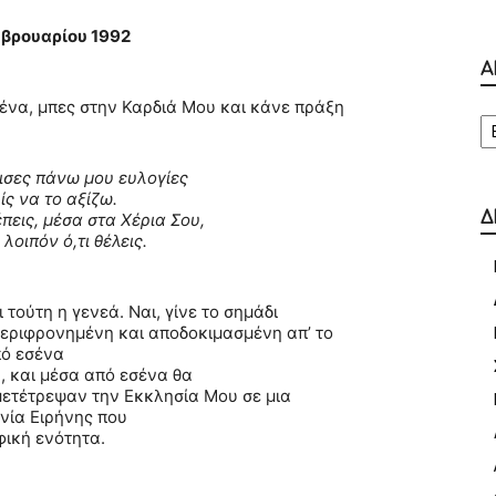
εβρουαρίου 1992
Α
ένα, μπες στην Καρδιά Μου και κάνε πράξη
Α
ισες πάνω μου ευλογίες
ίς να το αξίζω.
Δ
έπεις, μέσα στα Χέρια Σου,
λοιπόν ό,τι θέλεις.
 τούτη η γενεά. Ναι, γίνε το σημάδι
περιφρονημένη και αποδοκιμασμένη απ’ το
ό εσένα
 και μέσα από εσένα θα
μετέτρεψαν την Εκκλησία Μου σε μια
νία Ειρήνης που
φική ενότητα.