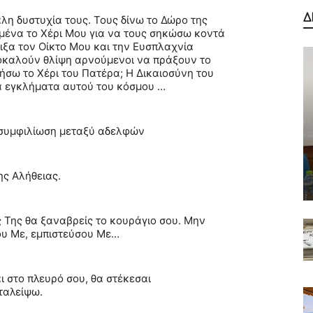
Δ
λη δυστυχία τους. Τους δίνω το Δώρο της
μένα το Χέρι Μου για να τους σηκώσω κοντά
ιξα τον Οίκτο Μου και την Ευσπλαχνία
οκαλούν θλίψη αρνούμενοι να πράξουν το
σω το Χέρι του Πατέρα; Η Δικαιοσύνη του
α εγκλήματα αυτού του κόσμου …
ι συμφιλίωση μεταξύ αδελφών
ης Αλήθειας.
 Της θα ξαναβρείς το κουράγιο σου. Μην
σου Με, εμπιστεύσου Με…
αι στο πλευρό σου, θα στέκεσαι
ταλείψω.