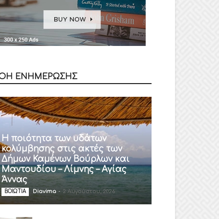
ΟΗ ΕΝΗΜΕΡΩΣΗΣ
Η ποιότητα των υδάτων
κολύμβησης στις ακτές των
Δήμων Καμένων Βούρλων και
Μαντουδίου – Λίμνης – Αγίας
Άννας
Diavima
-
2 Αυγούστου, 2026
ΒΟΙΩΤΙΑ