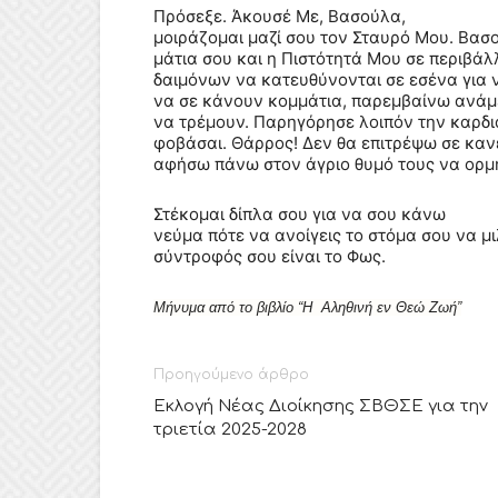
Πρόσεξε. Άκουσέ Με, Βασούλα,
μοιράζομαι μαζί σου τον Σταυρό Μου. Βασ
μάτια σου και η Πιστότητά Μου σε περιβάλ
δαιμόνων να κατευθύνονται σε εσένα για
να σε κάνουν κομμάτια, παρεμβαίνω ανάμε
να τρέμουν. Παρηγόρησε λοιπόν την καρδιά
φοβάσαι. Θάρρος! Δεν θα επιτρέψω σε κανέ
αφήσω πάνω στον άγριο θυμό τους να ορμ
Στέκομαι δίπλα σου για να σου κάνω
νεύμα πότε να ανοίγεις το στόμα σου να μ
σύντροφός σου είναι το Φως.
Μήνυμα από το βιβλίο “Η Αληθινή εν Θεώ Ζωή”
Προηγούμενο άρθρο
Εκλογή Νέας Διοίκησης ΣΒΘΣΕ για την
τριετία 2025-2028