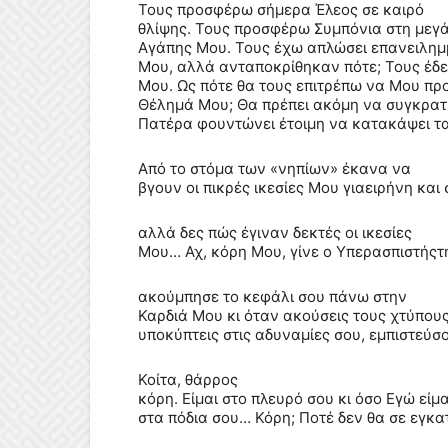
Τους προσφέρω σήμερα Έλεος σε καιρό
θλίψης. Τους προσφέρω Συμπόνια στη μεγά
Αγάπης Μου. Τους έχω απλώσει επανειλημ
Μου, αλλά ανταποκρίθηκαν πότε; Τους έδε
Μου. Ως πότε θα τους επιτρέπω να Μου πρ
Θέλημά Μου; Θα πρέπει ακόμη να συγκρατή
Πατέρα φουντώνει έτοιμη να κατακάψει τ
Από το στόμα των «νηπίων» έκανα να
βγουν οι πικρές ικεσίες Μου γιαειρήνη κα
αλλά δες πώς έγιναν δεκτές οι ικεσίες
Μου… Αχ, κόρη Μου, γίνε ο Υπερασπιστήςτ
ακούμπησε το κεφάλι σου πάνω στην
Καρδιά Μου κι όταν ακούσεις τους χτύπους
υποκύπτεις στις αδυναμίες σου, εμπιστεύ
Κοίτα,
θάρρος
κόρη. Είμαι στο πλευρό σου κι όσο Εγώ είμ
στα πόδια σου… Κόρη; Ποτέ δεν θα σε εγκα