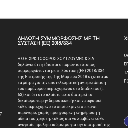
ΔΉΛΩΣΗ ΣΥΜΜΌΡΦΩΣΗΣ ΜΕ ΤΗ
Χ
ΣΎΣΤΑΣΗ (ΕΕ) 2018/334
Α
Ο
Η Ο.Ε. ΧΡΙΣΤΟΦΟΡΟΣ ΧΟΥΤΖΟΥΜΗΣ & ΣΙΑ
Ε
δηλώνει ότι η ίδια και ο παρών ιστότοπος
συμμορφώνονται με τη Σύσταση (ΕΕ) 2018/334
Τ
της Επιτροπής της 1ης Μαρτίου 2018 σχετικά με
Π
τα μέτρα για την αποτελεσματική αντιμετώπιση
του παράνομου περιεχομένου στο διαδίκτυο (L
63) και ότι στο πλαίσιο αυτό διατηρεί το
δικαίωμα να μην δημοσιεύει ή/και να αφαιρεί
κάθε περιεχόμενο το οποίο κρίνει ότι είναι
παράνομο, χωρίς προηγούμενη ενημέρωση ή
7
άδεια του χρήστη, καθώς και να λαμβάνει κάθε
αναγκαίο προληπτικό μέτρο για την αποτροπή της