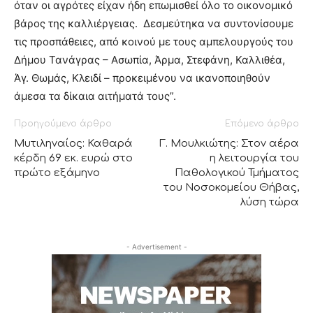
όταν οι αγρότες είχαν ήδη επωμισθεί όλο το οικονομικό
βάρος της καλλιέργειας. Δεσμεύτηκα να συντονίσουμε
τις προσπάθειες, από κοινού με τους αμπελουργούς του
Δήμου Τανάγρας – Ασωπία, Άρμα, Στεφάνη, Καλλιθέα,
Άγ. Θωμάς, Κλειδί – προκειμένου να ικανοποιηθούν
άμεσα τα δίκαια αιτήματά τους”.
Προηγούμενο άρθρο
Επόμενο άρθρο
Μυτιληναίος: Καθαρά
Γ. Μουλκιώτης: Στον αέρα
κέρδη 69 εκ. ευρώ στο
η λειτουργία του
πρώτο εξάμηνο
Παθολογικού Τμήματος
του Νοσοκομείου Θήβας,
λύση τώρα
- Advertisement -