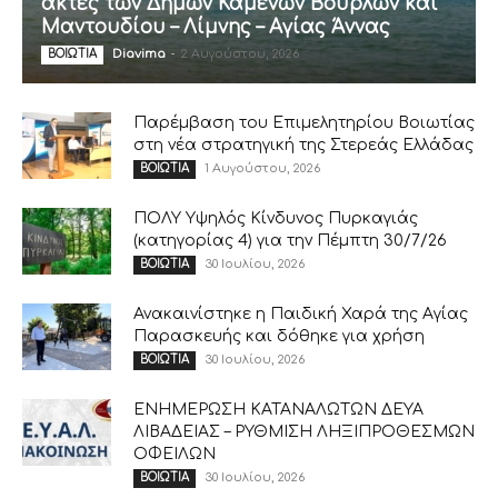
ακτές των Δήμων Καμένων Βούρλων και
Μαντουδίου – Λίμνης – Αγίας Άννας
Diavima
-
2 Αυγούστου, 2026
ΒΟΙΩΤΙΑ
Παρέμβαση του Επιμελητηρίου Βοιωτίας
στη νέα στρατηγική της Στερεάς Ελλάδας
1 Αυγούστου, 2026
ΒΟΙΩΤΙΑ
ΠΟΛΥ Υψηλός Κίνδυνος Πυρκαγιάς
(κατηγορίας 4) για την Πέμπτη 30/7/26
30 Ιουλίου, 2026
ΒΟΙΩΤΙΑ
Ανακαινίστηκε η Παιδική Χαρά της Αγίας
Παρασκευής και δόθηκε για χρήση
30 Ιουλίου, 2026
ΒΟΙΩΤΙΑ
ΕΝΗΜΕΡΩΣΗ ΚΑΤΑΝΑΛΩΤΩΝ ΔΕΥΑ
ΛΙΒΑΔΕΙΑΣ – ΡΥΘΜΙΣΗ ΛΗΞΙΠΡΟΘΕΣΜΩΝ
ΟΦΕΙΛΩΝ
30 Ιουλίου, 2026
ΒΟΙΩΤΙΑ