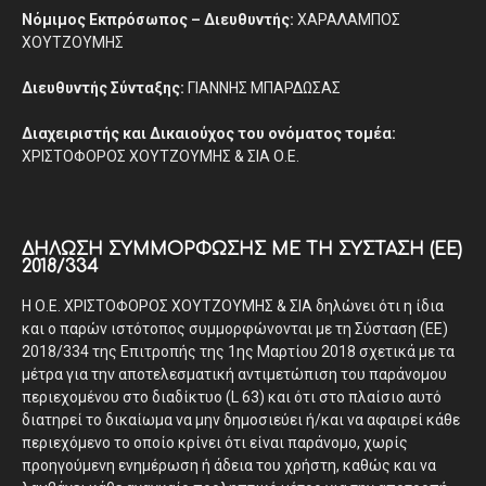
Νόμιμος Εκπρόσωπος – Διευθυντής:
ΧΑΡΑΛΑΜΠΟΣ
ΧΟΥΤΖΟΥΜΗΣ
Διευθυντής Σύνταξης:
ΓΙΑΝΝΗΣ ΜΠΑΡΔΩΣΑΣ
Διαχειριστής και Δικαιούχος του ονόματος τομέα:
ΧΡΙΣΤΟΦΟΡΟΣ ΧΟΥΤΖΟΥΜΗΣ & ΣΙΑ Ο.Ε.
ΔΉΛΩΣΗ ΣΥΜΜΌΡΦΩΣΗΣ ΜΕ ΤΗ ΣΎΣΤΑΣΗ (ΕΕ)
2018/334
Η Ο.Ε. ΧΡΙΣΤΟΦΟΡΟΣ ΧΟΥΤΖΟΥΜΗΣ & ΣΙΑ δηλώνει ότι η ίδια
και ο παρών ιστότοπος συμμορφώνονται με τη Σύσταση (ΕΕ)
2018/334 της Επιτροπής της 1ης Μαρτίου 2018 σχετικά με τα
μέτρα για την αποτελεσματική αντιμετώπιση του παράνομου
περιεχομένου στο διαδίκτυο (L 63) και ότι στο πλαίσιο αυτό
διατηρεί το δικαίωμα να μην δημοσιεύει ή/και να αφαιρεί κάθε
περιεχόμενο το οποίο κρίνει ότι είναι παράνομο, χωρίς
προηγούμενη ενημέρωση ή άδεια του χρήστη, καθώς και να