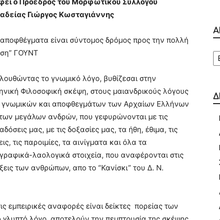
φει ο Πρόεδρος του Μορφωτικού Συλλόγου
αδείας Γιώργος Κωσταγιάννης
Α
 αποφθέγματα είναι σύντομος δρόμος προς την πολλή
Α
ση” ΓΟΥΝΤ
λουθώντας το γνωμικό λόγο, βυθίζεσαι στην
ηνική Φιλοσοφική σκέψη, στους μαιανδρικούς λόγους
Δ
 γνωμικών και αποφθεγμάτων των Αρχαίων Ελλήνων
 των μεγάλων ανδρών, που γεφυρώνονται με τις
δόσεις μας, με τις δοξασίες μας, τα ήθη, έθιμα, τις
ις, τις παροιμίες, τα αινίγματα και όλα τα
γραφικά-λαολογικά στοιχεία, που αναφέρονται στις
ξεις των ανθρώπων, απο το “Κανίσκι” του Δ. Ν.
 τις εμπειρικές αναφορές είναι δείκτες πορείας των
 γλυπτό λόγο, αποτελούν την πεμπτουσία της σκέψης