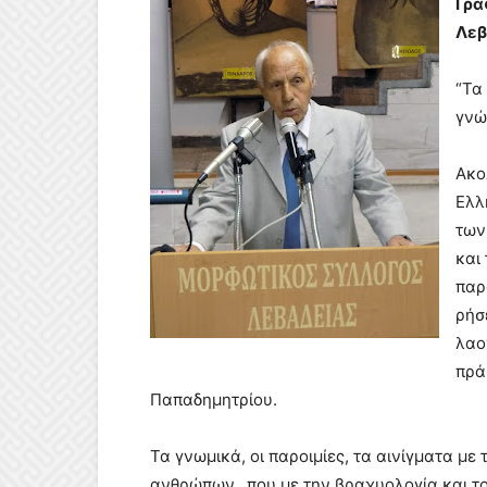
Γρά
Λεβ
“Τα
γνώ
Ακο
Ελλ
των
και
παρα
ρήσε
λαο
πρά
Παπαδημητρίου.
Τα γνωμικά, οι παροιμίες, τα αινίγματα με
ανθρώπων, που με την βραχυολογία και το