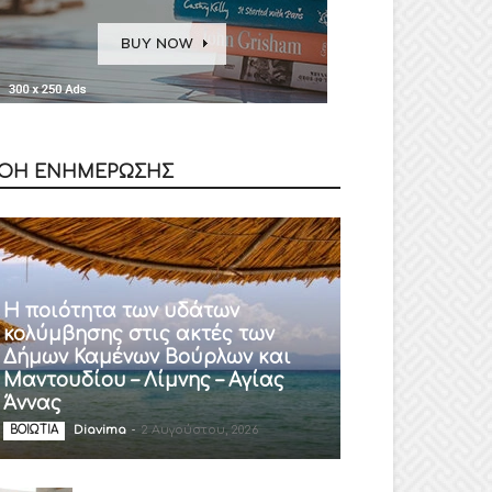
ΟΗ ΕΝΗΜΕΡΩΣΗΣ
Η ποιότητα των υδάτων
κολύμβησης στις ακτές των
Δήμων Καμένων Βούρλων και
Μαντουδίου – Λίμνης – Αγίας
Άννας
Diavima
-
2 Αυγούστου, 2026
ΒΟΙΩΤΙΑ