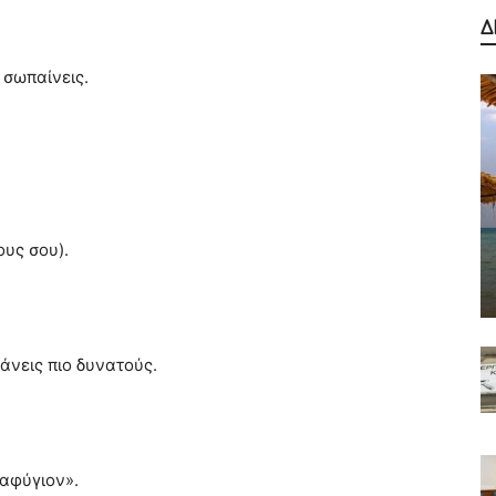
Δ
α σωπαίνεις.
ους σου).
άνεις πιο δυνατούς.
ταφύγιον».