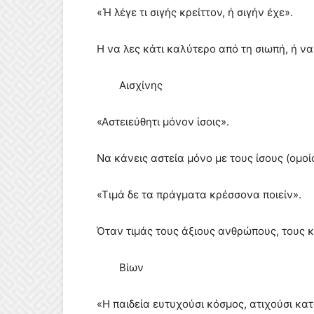
«Ή λέγε τι σιγής κρείττον, ή σιγήν έχε».
Η να λες κάτι καλύτερο από τη σιωπή, ή ν
Αισχίνης
«Αστειεύθητι μόνον ίσοις».
Να κάνεις αστεία μόνο με τους ίσους (ομοί
«Τιμά δε τα πράγματα κρέσσονα ποιείν».
Όταν τιμάς τους άξιους ανθρώπους, τους κ
Βίων
«Η παιδεία ευτυχούσι κόσμος, ατιχούσι κα