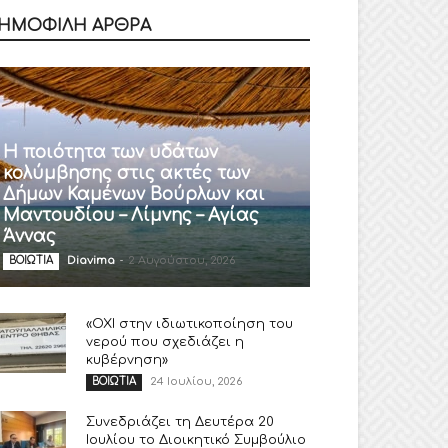
ΗΜΟΦΙΛΗ ΑΡΘΡΑ
Η ποιότητα των υδάτων
κολύμβησης στις ακτές των
Δήμων Καμένων Βούρλων και
Μαντουδίου – Λίμνης – Αγίας
Άννας
Diavima
-
2 Αυγούστου, 2026
ΒΟΙΩΤΙΑ
«ΟΧΙ στην ιδιωτικοποίηση του
νερού που σχεδιάζει η
κυβέρνηση»
24 Ιουλίου, 2026
ΒΟΙΩΤΙΑ
Συνεδριάζει τη Δευτέρα 20
Ιουλίου το Διοικητικό Συμβούλιο