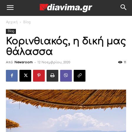
Αρχική
Blog
Blog
Κορινθιακός, η δική μας
θάλασσα
Από
Newsroom
-
12 Νοεμβρίου, 2020
11