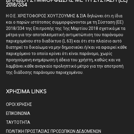
ΔΉΛΩΣΗ ΣΥΜΜΌΡΦΩΣΗΣ ΜΕ ΤΗ ΣΎΣΤΑΣΗ (ΕΕ)
2018/334
Η Ο.Ε. ΧΡΙΣΤΟΦΟΡΟΣ ΧΟΥΤΖΟΥΜΗΣ & ΣΙΑ δηλώνει ότι η ίδια
και ο παρών ιστότοπος συμμορφώνονται με τη Σύσταση (ΕΕ)
2018/334 της Επιτροπής της 1ης Μαρτίου 2018 σχετικά με τα
μέτρα για την αποτελεσματική αντιμετώπιση του παράνομου
περιεχομένου στο διαδίκτυο (L 63) και ότι στο πλαίσιο αυτό
διατηρεί το δικαίωμα να μην δημοσιεύει ή/και να αφαιρεί κάθε
περιεχόμενο το οποίο κρίνει ότι είναι παράνομο, χωρίς
προηγούμενη ενημέρωση ή άδεια του χρήστη, καθώς και να
λαμβάνει κάθε αναγκαίο προληπτικό μέτρο για την αποτροπή
της διάδοσης παράνομου περιεχομένου.
ΧΡΗΣΙΜΑ LINKS
ΟΡΟΙ ΧΡΗΣΗΣ
ΕΠΙΚΟΙΝΩΝΙΑ
ΤΑΥΤΟΤΗΤΑ
ΠΟΛΙΤΙΚΗ ΠΡΟΣΤΑΣΙΑΣ ΠΡΟΣΩΠΙΚΩΝ ΔΕΔΟΜΕΝΩΝ