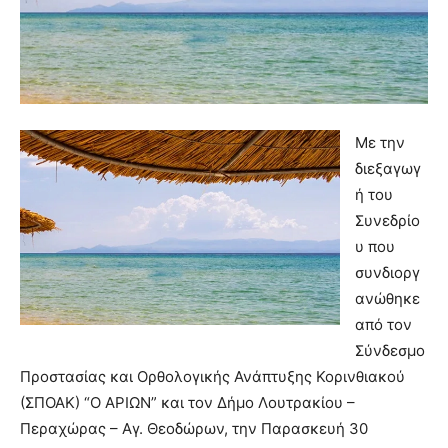
Με την
διεξαγωγ
ή του
Συνεδρίο
υ που
συνδιοργ
ανώθηκε
από τον
Σύνδεσμο
Προστασίας και Ορθολογικής Ανάπτυξης Κορινθιακού
(ΣΠΟΑΚ) “Ο ΑΡΙΩΝ” και τον Δήμο Λουτρακίου –
Περαχώρας – Αγ. Θεοδώρων, την Παρασκευή 30