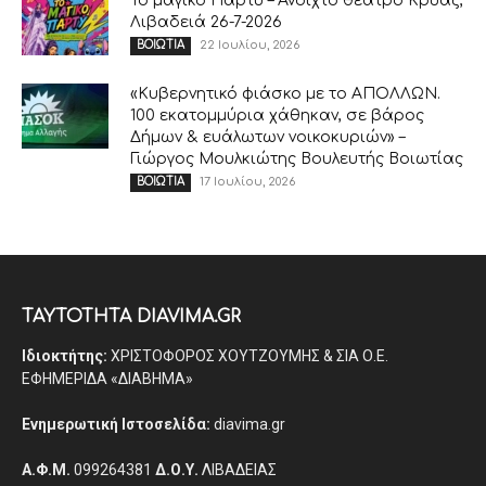
Το μαγικό Πάρτυ – Ανοιχτό θέατρο Κρύας,
Λιβαδειά 26-7-2026
22 Ιουλίου, 2026
ΒΟΙΩΤΙΑ
«Κυβερνητικό φιάσκο με το ΑΠΟΛΛΩΝ.
100 εκατομμύρια χάθηκαν, σε βάρος
Δήμων & ευάλωτων νοικοκυριών» –
Γιώργος Μουλκιώτης Βουλευτής Βοιωτίας
17 Ιουλίου, 2026
ΒΟΙΩΤΙΑ
ΤΑΥΤΟΤΗΤΑ DIAVIMA.GR
Ιδιοκτήτης:
ΧΡΙΣΤΟΦΟΡΟΣ ΧΟΥΤΖΟΥΜΗΣ & ΣΙΑ Ο.Ε.
ΕΦΗΜΕΡΙΔΑ «ΔΙΑΒΗΜΑ»
Ενημερωτική Ιστοσελίδα:
diavima.gr
Α.Φ.Μ.
099264381
Δ.Ο.Υ.
ΛΙΒΑΔΕΙΑΣ