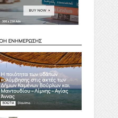
ΟΗ ΕΝΗΜΕΡΩΣΗΣ
Η ποιότητα των υδάτων
κολύμβησης στις ακτές των
Δήμων Καμένων Βούρλων και
Μαντουδίου – Λίμνης – Αγίας
Άννας
Diavima
-
2 Αυγούστου, 2026
ΒΟΙΩΤΙΑ