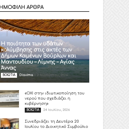
ΗΜΟΦΙΛΗ ΑΡΘΡΑ
Η ποιότητα των υδάτων
κολύμβησης στις ακτές των
Δήμων Καμένων Βούρλων και
Μαντουδίου – Λίμνης – Αγίας
Άννας
Diavima
-
2 Αυγούστου, 2026
ΒΟΙΩΤΙΑ
«ΟΧΙ στην ιδιωτικοποίηση του
νερού που σχεδιάζει η
κυβέρνηση»
24 Ιουλίου, 2026
ΒΟΙΩΤΙΑ
Συνεδριάζει τη Δευτέρα 20
Ιουλίου το Διοικητικό Συμβούλιο