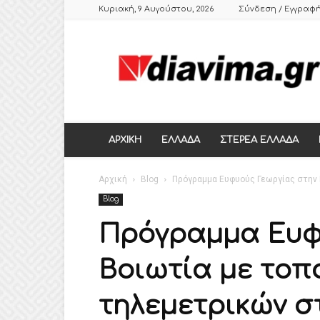
Κυριακή, 9 Αυγούστου, 2026
Σύνδεση / Εγγραφ
DIAVIMA.GR
ΕΒΔΟΜΑΔΙΑΙΑ
ΠΟΛΙΤΙΚΗ
ΣΑΤΙΡΙΚΗ
ΕΦΗΜΕΡΙΔΑ
ΣΤΕΡΕΑΣ
ΕΛΛΑΔΑΣ,
ΑΡΧΙΚΗ
ΕΛΛΑΔΑ
ΣΤΕΡΕΑ ΕΛΛΑΔΑ
ΒΟΙΩΤΙΑ,
ΛΙΒΑΔΕΙΑ,
Αρχική
ΘΗΒΑ
Blog
Πρόγραμμα Ευφυούς Γεωργίας στην
Blog
Πρόγραμμα Ευφ
Βοιωτία με τοπ
τηλεμετρικών 