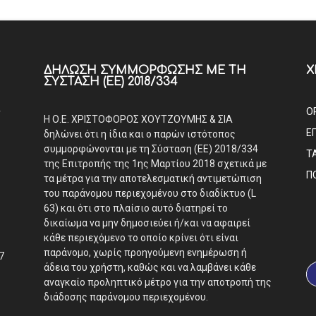
ΔΉΛΩΣΗ ΣΥΜΜΌΡΦΩΣΗΣ ΜΕ ΤΗ
Χ
ΣΎΣΤΑΣΗ (ΕΕ) 2018/334
Α
Ο
Η Ο.Ε. ΧΡΙΣΤΟΦΟΡΟΣ ΧΟΥΤΖΟΥΜΗΣ & ΣΙΑ
Ε
δηλώνει ότι η ίδια και ο παρών ιστότοπος
συμμορφώνονται με τη Σύσταση (ΕΕ) 2018/334
Τ
της Επιτροπής της 1ης Μαρτίου 2018 σχετικά με
Π
τα μέτρα για την αποτελεσματική αντιμετώπιση
του παράνομου περιεχομένου στο διαδίκτυο (L
63) και ότι στο πλαίσιο αυτό διατηρεί το
δικαίωμα να μην δημοσιεύει ή/και να αφαιρεί
κάθε περιεχόμενο το οποίο κρίνει ότι είναι
παράνομο, χωρίς προηγούμενη ενημέρωση ή
7
άδεια του χρήστη, καθώς και να λαμβάνει κάθε
αναγκαίο προληπτικό μέτρο για την αποτροπή της
διάδοσης παράνομου περιεχομένου.