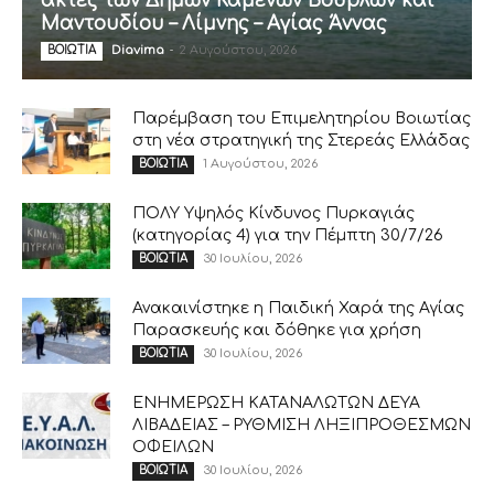
ακτές των Δήμων Καμένων Βούρλων και
Μαντουδίου – Λίμνης – Αγίας Άννας
Diavima
-
2 Αυγούστου, 2026
ΒΟΙΩΤΙΑ
Παρέμβαση του Επιμελητηρίου Βοιωτίας
στη νέα στρατηγική της Στερεάς Ελλάδας
1 Αυγούστου, 2026
ΒΟΙΩΤΙΑ
ΠΟΛΥ Υψηλός Κίνδυνος Πυρκαγιάς
(κατηγορίας 4) για την Πέμπτη 30/7/26
30 Ιουλίου, 2026
ΒΟΙΩΤΙΑ
Ανακαινίστηκε η Παιδική Χαρά της Αγίας
Παρασκευής και δόθηκε για χρήση
30 Ιουλίου, 2026
ΒΟΙΩΤΙΑ
ΕΝΗΜΕΡΩΣΗ ΚΑΤΑΝΑΛΩΤΩΝ ΔΕΥΑ
ΛΙΒΑΔΕΙΑΣ – ΡΥΘΜΙΣΗ ΛΗΞΙΠΡΟΘΕΣΜΩΝ
ΟΦΕΙΛΩΝ
30 Ιουλίου, 2026
ΒΟΙΩΤΙΑ