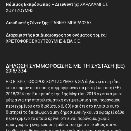
Νόμιμος Εκπρόσωπος – Διευθυντής:
ΧΑΡΑΛΑΜΠΟΣ
ΧΟΥΤΖΟΥΜΗΣ
Διευθυντής Σύνταξης:
ΓΙΑΝΝΗΣ ΜΠΑΡΔΩΣΑΣ
Διαχειριστής και Δικαιούχος του ονόματος τομέα:
ΧΡΙΣΤΟΦΟΡΟΣ ΧΟΥΤΖΟΥΜΗΣ & ΣΙΑ Ο.Ε.
ΔΉΛΩΣΗ ΣΥΜΜΌΡΦΩΣΗΣ ΜΕ ΤΗ ΣΎΣΤΑΣΗ (ΕΕ)
2018/334
Η Ο.Ε. ΧΡΙΣΤΟΦΟΡΟΣ ΧΟΥΤΖΟΥΜΗΣ & ΣΙΑ δηλώνει ότι η ίδια
και ο παρών ιστότοπος συμμορφώνονται με τη Σύσταση (ΕΕ)
2018/334 της Επιτροπής της 1ης Μαρτίου 2018 σχετικά με τα
μέτρα για την αποτελεσματική αντιμετώπιση του παράνομου
περιεχομένου στο διαδίκτυο (L 63) και ότι στο πλαίσιο αυτό
διατηρεί το δικαίωμα να μην δημοσιεύει ή/και να αφαιρεί κάθε
περιεχόμενο το οποίο κρίνει ότι είναι παράνομο, χωρίς
προηγούμενη ενημέρωση ή άδεια του χρήστη, καθώς και να
λαμβάνει κάθε αναγκαίο προληπτικό μέτρο για την αποτροπή