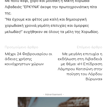
Με πολύ κέφι, χορό και μουσική η Μικτή Χορωδία
Λιβαδειάς “ΕΡΚΥΝΑ” έκοψε την πρωτοχρονιάτικη πίτα
της.
“Να έχουμε και φέτος μια καλή και δημιουργική
χορωδιακή χρονιά,γεμάτη επιτυχίες και όμορφες
μελωδίες!” ευχήθηκαν σε όλους τα μέλη της Χορωδίας.
Προηγούμενο άρθρο
Επόμενο άρθρο
Μέχρι 24 Φεβρουαρίου οι
Με μεγάλη επιτυχία η
άδειες χρήσης
εκδήλωση στη Λιβαδειά
κοινόχρηστων χώρων
με θέμα: «Η Επίδραση
Λάμπρου Κατσώνη στην
ποίηση του Λόρδου
Βύρωνα»
- Advertisement -