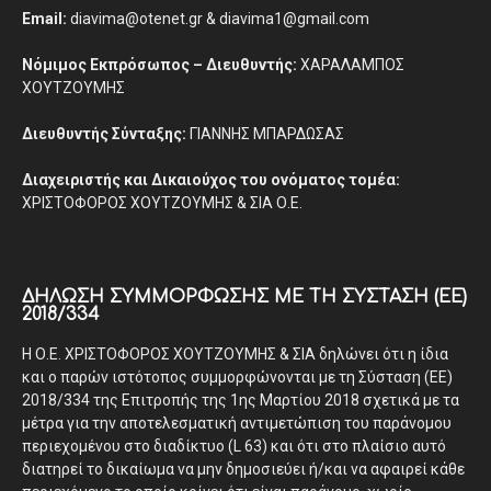
Email:
diavima@otenet.gr & diavima1@gmail.com
Νόμιμος Εκπρόσωπος – Διευθυντής:
ΧΑΡΑΛΑΜΠΟΣ
ΧΟΥΤΖΟΥΜΗΣ
Διευθυντής Σύνταξης:
ΓΙΑΝΝΗΣ ΜΠΑΡΔΩΣΑΣ
Διαχειριστής και Δικαιούχος του ονόματος τομέα:
ΧΡΙΣΤΟΦΟΡΟΣ ΧΟΥΤΖΟΥΜΗΣ & ΣΙΑ Ο.Ε.
ΔΉΛΩΣΗ ΣΥΜΜΌΡΦΩΣΗΣ ΜΕ ΤΗ ΣΎΣΤΑΣΗ (ΕΕ)
2018/334
Η Ο.Ε. ΧΡΙΣΤΟΦΟΡΟΣ ΧΟΥΤΖΟΥΜΗΣ & ΣΙΑ δηλώνει ότι η ίδια
και ο παρών ιστότοπος συμμορφώνονται με τη Σύσταση (ΕΕ)
2018/334 της Επιτροπής της 1ης Μαρτίου 2018 σχετικά με τα
μέτρα για την αποτελεσματική αντιμετώπιση του παράνομου
περιεχομένου στο διαδίκτυο (L 63) και ότι στο πλαίσιο αυτό
διατηρεί το δικαίωμα να μην δημοσιεύει ή/και να αφαιρεί κάθε