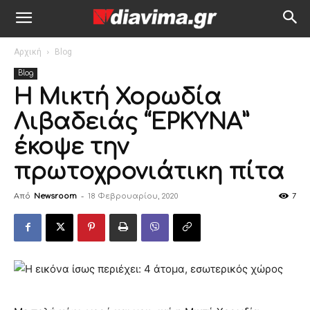
Αρχική
Blog
Blog
Η Μικτή Χορωδία
Λιβαδειάς “ΕΡΚΥΝΑ”
έκοψε την
πρωτοχρονιάτικη πίτα
Από
Newsroom
-
18 Φεβρουαρίου, 2020
7