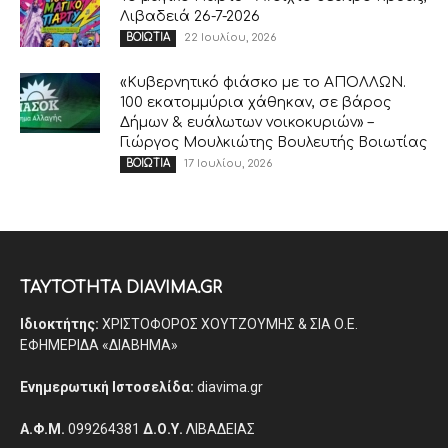
Λιβαδειά 26-7-2026
22 Ιουλίου, 2026
ΒΟΙΩΤΙΑ
«Κυβερνητικό φιάσκο με το ΑΠΟΛΛΩΝ.
100 εκατομμύρια χάθηκαν, σε βάρος
Δήμων & ευάλωτων νοικοκυριών» –
Γιώργος Μουλκιώτης Βουλευτής Βοιωτίας
17 Ιουλίου, 2026
ΒΟΙΩΤΙΑ
ΤΑΥΤΟΤΗΤΑ DIAVIMA.GR
Ιδιοκτήτης:
ΧΡΙΣΤΟΦΟΡΟΣ ΧΟΥΤΖΟΥΜΗΣ & ΣΙΑ Ο.Ε.
ΕΦΗΜΕΡΙΔΑ «ΔΙΑΒΗΜΑ»
Ενημερωτική Ιστοσελίδα:
diavima.gr
Α.Φ.Μ.
099264381
Δ.Ο.Υ.
ΛΙΒΑΔΕΙΑΣ