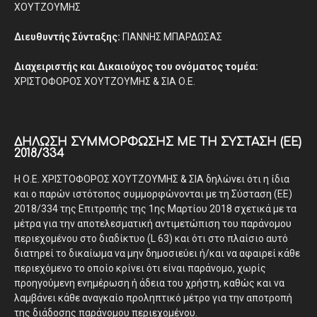
ΧΟΥΤΖΟΥΜΗΣ
Διευθυντής Σύνταξης:
ΓΙΑΝΝΗΣ ΜΠΑΡΔΩΣΑΣ
Διαχειριστής και Δικαιούχος του ονόματος τομέα:
ΧΡΙΣΤΟΦΟΡΟΣ ΧΟΥΤΖΟΥΜΗΣ & ΣΙΑ Ο.Ε.
ΔΉΛΩΣΗ ΣΥΜΜΌΡΦΩΣΗΣ ΜΕ ΤΗ ΣΎΣΤΑΣΗ (ΕΕ)
2018/334
Η Ο.Ε. ΧΡΙΣΤΟΦΟΡΟΣ ΧΟΥΤΖΟΥΜΗΣ & ΣΙΑ δηλώνει ότι η ίδια
και ο παρών ιστότοπος συμμορφώνονται με τη Σύσταση (ΕΕ)
2018/334 της Επιτροπής της 1ης Μαρτίου 2018 σχετικά με τα
μέτρα για την αποτελεσματική αντιμετώπιση του παράνομου
περιεχομένου στο διαδίκτυο (L 63) και ότι στο πλαίσιο αυτό
διατηρεί το δικαίωμα να μην δημοσιεύει ή/και να αφαιρεί κάθε
περιεχόμενο το οποίο κρίνει ότι είναι παράνομο, χωρίς
προηγούμενη ενημέρωση ή άδεια του χρήστη, καθώς και να
λαμβάνει κάθε αναγκαίο προληπτικό μέτρο για την αποτροπή
της διάδοσης παράνομου περιεχομένου.