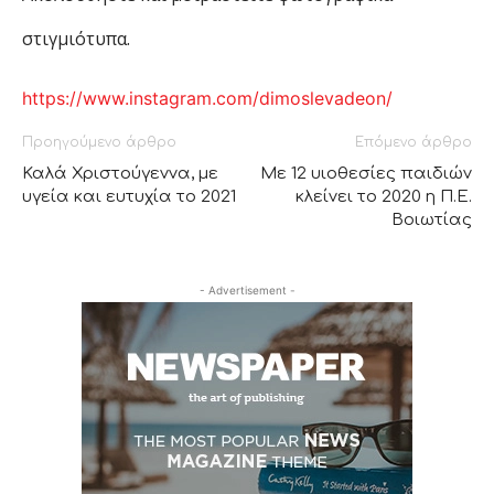
στιγμιότυπα.
https://www.instagram.com/dimoslevadeon/
Προηγούμενο άρθρο
Επόμενο άρθρο
Καλά Χριστούγεννα, με
Με 12 υιοθεσίες παιδιών
υγεία και ευτυχία το 2021
κλείνει το 2020 η Π.Ε.
Βοιωτίας
- Advertisement -