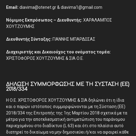
Email:
diavima@otenet.gr & diavima1@gmail.com
Νόμιμος Εκπρόσωπος – Διευθυντής:
ΧΑΡΑΛΑΜΠΟΣ
ΧΟΥΤΖΟΥΜΗΣ
Διευθυντής Σύνταξης:
ΓΙΑΝΝΗΣ ΜΠΑΡΔΩΣΑΣ
Διαχειριστής και Δικαιούχος του ονόματος τομέα:
ΧΡΙΣΤΟΦΟΡΟΣ ΧΟΥΤΖΟΥΜΗΣ & ΣΙΑ Ο.Ε.
ΔΉΛΩΣΗ ΣΥΜΜΌΡΦΩΣΗΣ ΜΕ ΤΗ ΣΎΣΤΑΣΗ (ΕΕ)
2018/334
Η Ο.Ε. ΧΡΙΣΤΟΦΟΡΟΣ ΧΟΥΤΖΟΥΜΗΣ & ΣΙΑ δηλώνει ότι η ίδια
και ο παρών ιστότοπος συμμορφώνονται με τη Σύσταση (ΕΕ)
2018/334 της Επιτροπής της 1ης Μαρτίου 2018 σχετικά με τα
μέτρα για την αποτελεσματική αντιμετώπιση του παράνομου
περιεχομένου στο διαδίκτυο (L 63) και ότι στο πλαίσιο αυτό
διατηρεί το δικαίωμα να μην δημοσιεύει ή/και να αφαιρεί κάθε