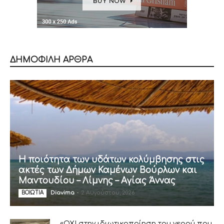
ΔΗΜΟΦΙΛΗ ΑΡΘΡΑ
Η ποιότητα των υδάτων κολύμβησης στις
ακτές των Δήμων Καμένων Βούρλων και
Μαντουδίου – Λίμνης – Αγίας Άννας
Diavima
-
2 Αυγούστου, 2026
ΒΟΙΩΤΙΑ
«ΟΧΙ στην ιδιωτικοποίηση του νερού που