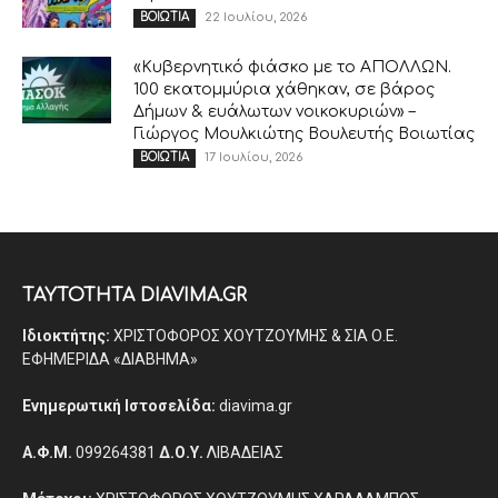
22 Ιουλίου, 2026
ΒΟΙΩΤΙΑ
«Κυβερνητικό φιάσκο με το ΑΠΟΛΛΩΝ.
100 εκατομμύρια χάθηκαν, σε βάρος
Δήμων & ευάλωτων νοικοκυριών» –
Γιώργος Μουλκιώτης Βουλευτής Βοιωτίας
17 Ιουλίου, 2026
ΒΟΙΩΤΙΑ
ΤΑΥΤΟΤΗΤΑ DIAVIMA.GR
Ιδιοκτήτης:
ΧΡΙΣΤΟΦΟΡΟΣ ΧΟΥΤΖΟΥΜΗΣ & ΣΙΑ Ο.Ε.
ΕΦΗΜΕΡΙΔΑ «ΔΙΑΒΗΜΑ»
Ενημερωτική Ιστοσελίδα:
diavima.gr
Α.Φ.Μ.
099264381
Δ.Ο.Υ.
ΛΙΒΑΔΕΙΑΣ