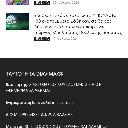
22 Ιουλίου, 2026
ΒΟΙΩΤΙΑ
«Κυβερνητικό φιάσκο με το ΑΠΟΛΛΩΝ.
100 εκατομμύρια χάθηκαν, σε βάρος
Δήμων & ευάλωτων νοικοκυριών» –
Γιώργος Μουλκιώτης Βουλευτής Βοιωτίας
17 Ιουλίου, 2026
ΒΟΙΩΤΙΑ
ΤΑΥΤΟΤΗΤΑ DIAVIMA.GR
Ιδιοκτήτης:
ΧΡΙΣΤΟΦΟΡΟΣ ΧΟΥΤΖΟΥΜΗΣ & ΣΙΑ Ο.Ε.
ΕΦΗΜΕΡΙΔΑ «ΔΙΑΒΗΜΑ»
Ενημερωτική Ιστοσελίδα:
diavima.gr
Α.Φ.Μ.
099264381
Δ.Ο.Υ.
ΛΙΒΑΔΕΙΑΣ
Μέτοχοι:
ΧΡΙΣΤΟΦΟΡΟΣ ΧΟΥΤΖΟΥΜΗΣ ΧΑΡΑΛΑΜΠΟΣ