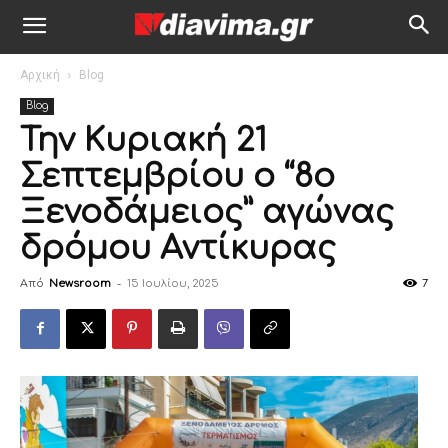
Αρχική
Blog
Blog
Την Κυριακή 21
Σεπτεμβρίου ο “8ο
Ξενοδάμειος” αγώνας
δρόμου Αντίκυρας
Από
Newsroom
-
15 Ιουλίου, 2025
7