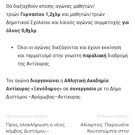
Θα διεξαχθούν επίσης αγώνες μαθητών/
τριών
Γυμνασίου 1,2χλμ
και μαθητών/τριών
Δημοτικού Σχολείου και λαϊκός αγώνας συμμετοχής
για
όλους 0,8χλμ.
Όλοι οι αγώνες διεξάγονται και έχουν εκκίνηση
και τερματισμό στην γνωστή
παραλιακή
διαδρομή
της Αντίκυρας.
Τον αγώνα
διοργανώνει
η
Αθλητική Ακαδημία
Αντίκυρας «Ξενόδαμος»
σε
συνεργασία
με το Δήμο
Διστόμου –Αράχωβας–Αντίκυρας.
Προηγούμενο άρθρο
Επόμενο άρθρο
Προς ολοκλήρωση ο νέος
Αλίαρτος: Παρουσία
κόμβος Διστόμου –
Κουτσούμπα στην