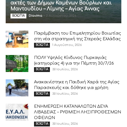
ακτές των Δήμων Καμένων Βούρλων και
Μαντουδίου – Λίμνης – Αγίας Άννας
Diavima
-
2 Αυγούστου, 2026
ΒΟΙΩΤΙΑ
Παρέμβαση του Επιμελητηρίου Βοιωτίας
στη νέα στρατηγική της Στερεάς Ελλάδας
1 Αυγούστου, 2026
ΒΟΙΩΤΙΑ
ΠΟΛΥ Υψηλός Κίνδυνος Πυρκαγιάς
(κατηγορίας 4) για την Πέμπτη 30/7/26
30 Ιουλίου, 2026
ΒΟΙΩΤΙΑ
Ανακαινίστηκε η Παιδική Χαρά της Αγίας
Παρασκευής και δόθηκε για χρήση
30 Ιουλίου, 2026
ΒΟΙΩΤΙΑ
ΕΝΗΜΕΡΩΣΗ ΚΑΤΑΝΑΛΩΤΩΝ ΔΕΥΑ
ΛΙΒΑΔΕΙΑΣ – ΡΥΘΜΙΣΗ ΛΗΞΙΠΡΟΘΕΣΜΩΝ
ΟΦΕΙΛΩΝ
30 Ιουλίου, 2026
ΒΟΙΩΤΙΑ