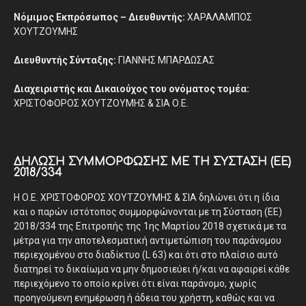
Νόμιμος Εκπρόσωπος – Διευθυντής:
ΧΑΡΑΛΑΜΠΟΣ
ΧΟΥΤΖΟΥΜΗΣ
Διευθυντής Σύνταξης:
ΓΙΑΝΝΗΣ ΜΠΑΡΔΩΣΑΣ
Διαχειριστής και Δικαιούχος του ονόματος τομέα:
ΧΡΙΣΤΟΦΟΡΟΣ ΧΟΥΤΖΟΥΜΗΣ & ΣΙΑ Ο.Ε.
ΔΉΛΩΣΗ ΣΥΜΜΌΡΦΩΣΗΣ ΜΕ ΤΗ ΣΎΣΤΑΣΗ (ΕΕ)
2018/334
Η Ο.Ε. ΧΡΙΣΤΟΦΟΡΟΣ ΧΟΥΤΖΟΥΜΗΣ & ΣΙΑ δηλώνει ότι η ίδια
και ο παρών ιστότοπος συμμορφώνονται με τη Σύσταση (ΕΕ)
2018/334 της Επιτροπής της 1ης Μαρτίου 2018 σχετικά με τα
μέτρα για την αποτελεσματική αντιμετώπιση του παράνομου
περιεχομένου στο διαδίκτυο (L 63) και ότι στο πλαίσιο αυτό
διατηρεί το δικαίωμα να μην δημοσιεύει ή/και να αφαιρεί κάθε
περιεχόμενο το οποίο κρίνει ότι είναι παράνομο, χωρίς
προηγούμενη ενημέρωση ή άδεια του χρήστη, καθώς και να