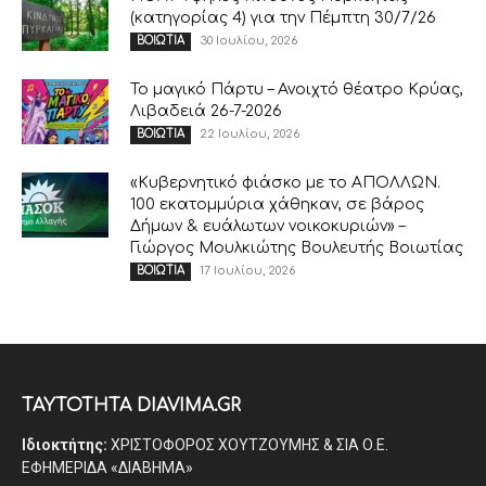
(κατηγορίας 4) για την Πέμπτη 30/7/26
30 Ιουλίου, 2026
ΒΟΙΩΤΙΑ
Το μαγικό Πάρτυ – Ανοιχτό θέατρο Κρύας,
Λιβαδειά 26-7-2026
22 Ιουλίου, 2026
ΒΟΙΩΤΙΑ
«Κυβερνητικό φιάσκο με το ΑΠΟΛΛΩΝ.
100 εκατομμύρια χάθηκαν, σε βάρος
Δήμων & ευάλωτων νοικοκυριών» –
Γιώργος Μουλκιώτης Βουλευτής Βοιωτίας
17 Ιουλίου, 2026
ΒΟΙΩΤΙΑ
ΤΑΥΤΟΤΗΤΑ DIAVIMA.GR
Ιδιοκτήτης:
ΧΡΙΣΤΟΦΟΡΟΣ ΧΟΥΤΖΟΥΜΗΣ & ΣΙΑ Ο.Ε.
ΕΦΗΜΕΡΙΔΑ «ΔΙΑΒΗΜΑ»