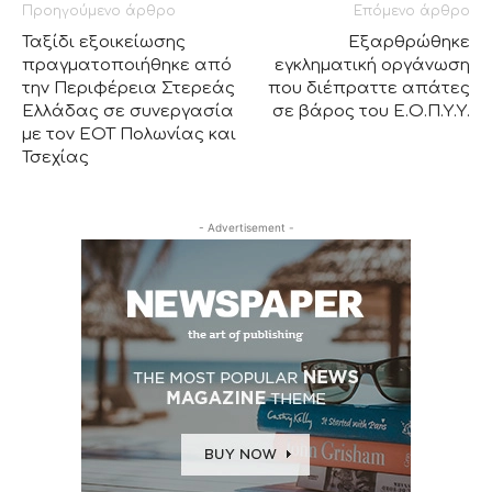
Προηγούμενο άρθρο
Επόμενο άρθρο
Ταξίδι εξοικείωσης
Εξαρθρώθηκε
πραγματοποιήθηκε από
εγκληματική οργάνωση
την Περιφέρεια Στερεάς
που διέπραττε απάτες
Ελλάδας σε συνεργασία
σε βάρος του Ε.Ο.Π.Υ.Υ.
με τον ΕΟΤ Πολωνίας και
Τσεχίας
- Advertisement -