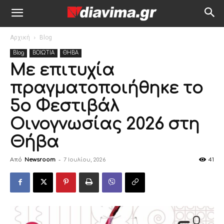
Αρχική
Blog
Blog
ΒΟΙΩΤΙΑ
ΘΗΒΑ
Με επιτυχία
πραγματοποιήθηκε το
5ο Φεστιβάλ
Οινογνωσίας 2026 στη
Θήβα
Από
Newsroom
-
7 Ιουλίου, 2026
41