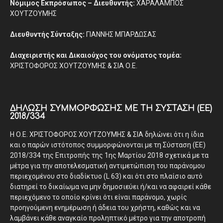
Νόμιμος Εκπρόσωπος – Διευθυντής:
ΧΑΡΑΛΑΜΠΟΣ
ΧΟΥΤΖΟΥΜΗΣ
Διευθυντής Σύνταξης:
ΓΙΑΝΝΗΣ ΜΠΑΡΔΩΣΑΣ
Διαχειριστής και Δικαιούχος του ονόματος τομέα:
ΧΡΙΣΤΟΦΟΡΟΣ ΧΟΥΤΖΟΥΜΗΣ & ΣΙΑ Ο.Ε.
ΔΉΛΩΣΗ ΣΥΜΜΌΡΦΩΣΗΣ ΜΕ ΤΗ ΣΎΣΤΑΣΗ (ΕΕ)
2018/334
Η Ο.Ε. ΧΡΙΣΤΟΦΟΡΟΣ ΧΟΥΤΖΟΥΜΗΣ & ΣΙΑ δηλώνει ότι η ίδια
και ο παρών ιστότοπος συμμορφώνονται με τη Σύσταση (ΕΕ)
2018/334 της Επιτροπής της 1ης Μαρτίου 2018 σχετικά με τα
μέτρα για την αποτελεσματική αντιμετώπιση του παράνομου
περιεχομένου στο διαδίκτυο (L 63) και ότι στο πλαίσιο αυτό
διατηρεί το δικαίωμα να μην δημοσιεύει ή/και να αφαιρεί κάθε
περιεχόμενο το οποίο κρίνει ότι είναι παράνομο, χωρίς
προηγούμενη ενημέρωση ή άδεια του χρήστη, καθώς και να
λαμβάνει κάθε αναγκαίο προληπτικό μέτρο για την αποτροπή