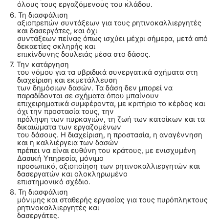
όλους τους εργαζόμενους του κλάδου.
6. Τη διασφάλιση
αξιοπρεπών συντάξεων για τους ρητινοκαλλιεργητές
και δασεργάτες, και όχι
συντάξεων πείνας όπως ισχύει μέχρι σήμερα, μετά από
δεκαετίες σκληρής και
επικίνδυνης δουλειάς μέσα στο δάσος.
7. Την κατάργηση
του νόμου για τα υβριδικά συνεργατικά σχήματα στη
διαχείριση και εκμετάλλευση
των δημόσιων δασών. Τα δάση δεν μπορεί να
παραδίδονται σε σχήματα όπου μπαίνουν
επιχειρηματικά συμφέροντα, με κριτήριο το κέρδος και
όχι την προστασία τους, την
πρόληψη των πυρκαγιών, τη ζωή των κατοίκων και τα
δικαιώματα των εργαζομένων
του δάσους. Η διαχείριση, η προστασία, η αναγέννηση
και η καλλιέργεια των δασών
πρέπει να είναι ευθύνη του κράτους, με ενισχυμένη
Δασική Υπηρεσία, μόνιμο
προσωπικό, αξιοποίηση των ρητινοκαλλιεργητών και
δασεργατών και ολοκληρωμένο
επιστημονικό σχέδιο.
8. Τη διασφάλιση
μόνιμης και σταθερής εργασίας για τους πυρόπληκτους
ρητινοκαλλιεργητές και
δασεργάτες.