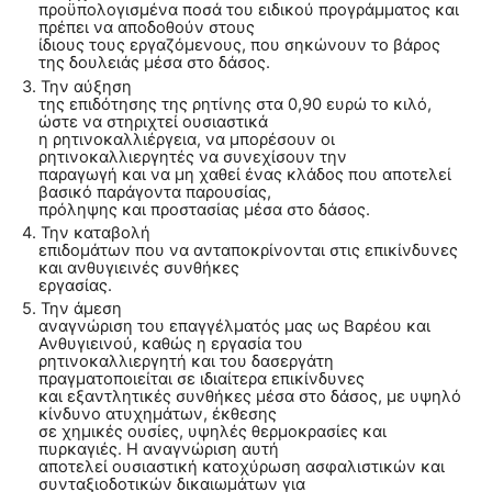
προϋπολογισμένα ποσά του ειδικού προγράμματος και
πρέπει να αποδοθούν στους
ίδιους τους εργαζόμενους, που σηκώνουν το βάρος
της δουλειάς μέσα στο δάσος.
3. Την αύξηση
της επιδότησης της ρητίνης στα 0,90 ευρώ το κιλό,
ώστε να στηριχτεί ουσιαστικά
η ρητινοκαλλιέργεια, να μπορέσουν οι
ρητινοκαλλιεργητές να συνεχίσουν την
παραγωγή και να μη χαθεί ένας κλάδος που αποτελεί
βασικό παράγοντα παρουσίας,
πρόληψης και προστασίας μέσα στο δάσος.
4. Την καταβολή
επιδομάτων που να ανταποκρίνονται στις επικίνδυνες
και ανθυγιεινές συνθήκες
εργασίας.
5. Την άμεση
αναγνώριση του επαγγέλματός μας ως Βαρέου και
Ανθυγιεινού, καθώς η εργασία του
ρητινοκαλλιεργητή και του δασεργάτη
πραγματοποιείται σε ιδιαίτερα επικίνδυνες
και εξαντλητικές συνθήκες μέσα στο δάσος, με υψηλό
κίνδυνο ατυχημάτων, έκθεσης
σε χημικές ουσίες, υψηλές θερμοκρασίες και
πυρκαγιές. Η αναγνώριση αυτή
αποτελεί ουσιαστική κατοχύρωση ασφαλιστικών και
συνταξιοδοτικών δικαιωμάτων για