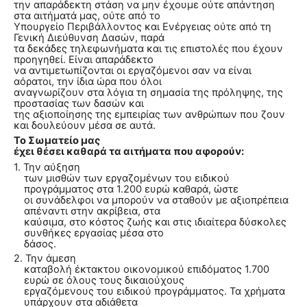
την απαράδεκτη στάση να μην έχουμε ούτε απάντηση
στα αιτήματά μας, ούτε από το
Υπουργείο Περιβάλλοντος και Ενέργειας ούτε από τη
Γενική Διεύθυνση Δασών, παρά
τα δεκάδες τηλεφωνήματα και τις επιστολές που έχουν
προηγηθεί. Είναι απαράδεκτο
να αντιμετωπίζονται οι εργαζόμενοι σαν να είναι
αόρατοι, την ίδια ώρα που όλοι
αναγνωρίζουν στα λόγια τη σημασία της πρόληψης, της
προστασίας των δασών και
της αξιοποίησης της εμπειρίας των ανθρώπων που ζουν
και δουλεύουν μέσα σε αυτά.
Το Σωματείο μας
έχει θέσει καθαρά τα αιτήματα που αφορούν:
1. Την αύξηση
των μισθών των εργαζομένων του ειδικού
προγράμματος στα 1.200 ευρώ καθαρά, ώστε
οι συνάδελφοι να μπορούν να σταθούν με αξιοπρέπεια
απέναντι στην ακρίβεια, στα
καύσιμα, στο κόστος ζωής και στις ιδιαίτερα δύσκολες
συνθήκες εργασίας μέσα στο
δάσος.
2. Την άμεση
καταβολή έκτακτου οικονομικού επιδόματος 1.700
ευρώ σε όλους τους δικαιούχους
εργαζόμενους του ειδικού προγράμματος. Τα χρήματα
υπάρχουν στα αδιάθετα