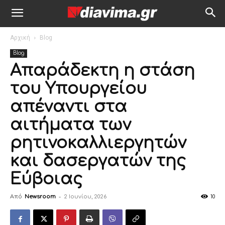
Αρχική
Blog
Blog
Απαράδεκτη η στάση
του Υπουργείου
απέναντι στα
αιτήματα των
ρητινοκαλλιεργητών
και δασεργατών της
Εύβοιας
Από
Newsroom
-
2 Ιουνίου, 2026
10