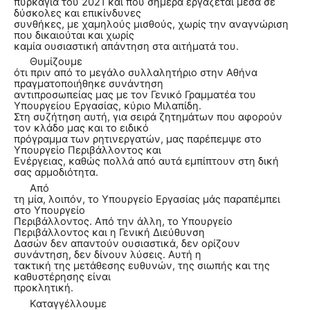
πυρκαγιά του 2021 και που σήμερα εργάζεται μέσα σε
δύσκολες και επικίνδυνες
συνθήκες, με χαμηλούς μισθούς, χωρίς την αναγνώριση
που δικαιούται και χωρίς
καμία ουσιαστική απάντηση στα αιτήματά του.
Θυμίζουμε
ότι πριν από το μεγάλο συλλαλητήριο στην Αθήνα
πραγματοποιήθηκε συνάντηση
αντιπροσωπείας μας με τον Γενικό Γραμματέα του
Υπουργείου Εργασίας, κύριο Μιλαπίδη.
Στη συζήτηση αυτή, για σειρά ζητημάτων που αφορούν
τον κλάδο μας και το ειδικό
πρόγραμμα των ρητινεργατών, μας παρέπεμψε στο
Υπουργείο Περιβάλλοντος και
Ενέργειας, καθώς πολλά από αυτά εμπίπτουν στη δική
σας αρμοδιότητα.
Από
τη μία, λοιπόν, το Υπουργείο Εργασίας μάς παραπέμπει
στο Υπουργείο
Περιβάλλοντος. Από την άλλη, το Υπουργείο
Περιβάλλοντος και η Γενική Διεύθυνση
Δασών δεν απαντούν ουσιαστικά, δεν ορίζουν
συνάντηση, δεν δίνουν λύσεις. Αυτή η
τακτική της μετάθεσης ευθυνών, της σιωπής και της
καθυστέρησης είναι
προκλητική.
Καταγγέλλουμε