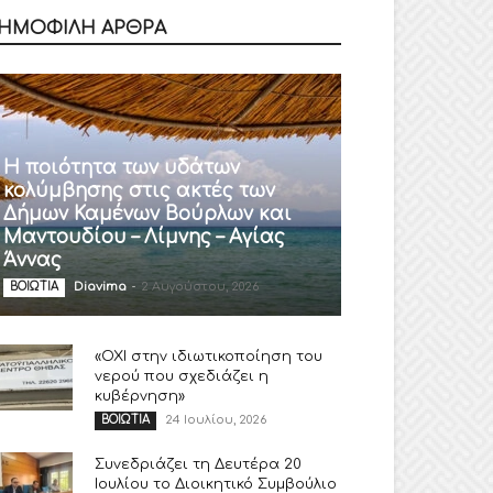
ΗΜΟΦΙΛΗ ΑΡΘΡΑ
Η ποιότητα των υδάτων
κολύμβησης στις ακτές των
Δήμων Καμένων Βούρλων και
Μαντουδίου – Λίμνης – Αγίας
Άννας
Diavima
-
2 Αυγούστου, 2026
ΒΟΙΩΤΙΑ
«ΟΧΙ στην ιδιωτικοποίηση του
νερού που σχεδιάζει η
κυβέρνηση»
24 Ιουλίου, 2026
ΒΟΙΩΤΙΑ
Συνεδριάζει τη Δευτέρα 20
Ιουλίου το Διοικητικό Συμβούλιο