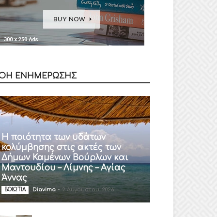
ΟΗ ΕΝΗΜΕΡΩΣΗΣ
Η ποιότητα των υδάτων
κολύμβησης στις ακτές των
Δήμων Καμένων Βούρλων και
Μαντουδίου – Λίμνης – Αγίας
Άννας
Diavima
-
2 Αυγούστου, 2026
ΒΟΙΩΤΙΑ