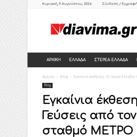
Κυριακή, 9 Αυγούστου, 2026
Σύνδεση / Εγγραφ
DIAVIMA.GR
ΕΒΔΟΜΑΔΙΑΙΑ
ΠΟΛΙΤΙΚΗ
ΣΑΤΙΡΙΚΗ
ΕΦΗΜΕΡΙΔΑ
ΣΤΕΡΕΑΣ
ΕΛΛΑΔΑΣ,
ΑΡΧΙΚΗ
ΕΛΛΑΔΑ
ΣΤΕΡΕΑ ΕΛΛΑΔΑ
ΒΟΙΩΤΙΑ,
ΛΙΒΑΔΕΙΑ,
Αρχική
ΘΗΒΑ
Blog
Εγκαίνια έκθεσης «Στερεά Ελλάδα: 
Blog
Εγκαίνια έκθεση
Γεύσεις από τον
σταθμό ΜΕΤΡΟ 