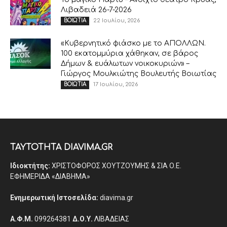
Λιβαδειά 26-7-2026
22 Ιουλίου, 2026
ΒΟΙΩΤΙΑ
«Κυβερνητικό φιάσκο με το ΑΠΟΛΛΩΝ.
100 εκατομμύρια χάθηκαν, σε βάρος
Δήμων & ευάλωτων νοικοκυριών» –
Γιώργος Μουλκιώτης Βουλευτής Βοιωτίας
17 Ιουλίου, 2026
ΒΟΙΩΤΙΑ
ΤΑΥΤΟΤΗΤΑ DIAVIMA.GR
Ιδιοκτήτης:
ΧΡΙΣΤΟΦΟΡΟΣ ΧΟΥΤΖΟΥΜΗΣ & ΣΙΑ Ο.Ε.
ΕΦΗΜΕΡΙΔΑ «ΔΙΑΒΗΜΑ»
Ενημερωτική Ιστοσελίδα:
diavima.gr
Α.Φ.Μ.
099264381
Δ.Ο.Υ.
ΛΙΒΑΔΕΙΑΣ