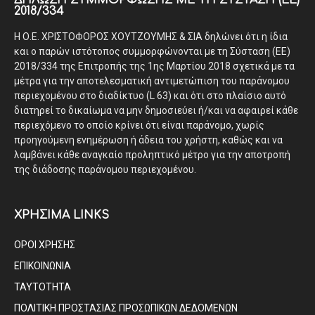
ΔΉΛΩΣΗ ΣΥΜΜΌΡΦΩΣΗΣ ΜΕ ΤΗ ΣΎΣΤΑΣΗ (ΕΕ)
2018/334
Η Ο.Ε. ΧΡΙΣΤΟΦΟΡΟΣ ΧΟΥΤΖΟΥΜΗΣ & ΣΙΑ δηλώνει ότι η ίδια
και ο παρών ιστότοπος συμμορφώνονται με τη Σύσταση (ΕΕ)
2018/334 της Επιτροπής της 1ης Μαρτίου 2018 σχετικά με τα
μέτρα για την αποτελεσματική αντιμετώπιση του παράνομου
περιεχομένου στο διαδίκτυο (L 63) και ότι στο πλαίσιο αυτό
διατηρεί το δικαίωμα να μην δημοσιεύει ή/και να αφαιρεί κάθε
περιεχόμενο το οποίο κρίνει ότι είναι παράνομο, χωρίς
προηγούμενη ενημέρωση ή άδεια του χρήστη, καθώς και να
λαμβάνει κάθε αναγκαίο προληπτικό μέτρο για την αποτροπή
της διάδοσης παράνομου περιεχομένου.
ΧΡΗΣΙΜΑ LINKS
ΟΡΟΙ ΧΡΗΣΗΣ
ΕΠΙΚΟΙΝΩΝΙΑ
ΤΑΥΤΟΤΗΤΑ
ΠΟΛΙΤΙΚΗ ΠΡΟΣΤΑΣΙΑΣ ΠΡΟΣΩΠΙΚΩΝ ΔΕΔΟΜΕΝΩΝ