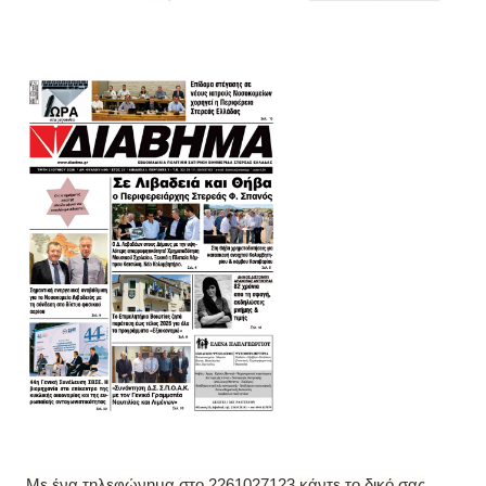
Με ένα τηλεφώνημα στο 2261027123 κάντε το δικό σας