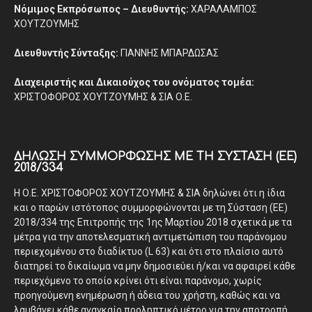
Νόμιμος Εκπρόσωπος – Διευθυντής:
ΧΑΡΑΛΑΜΠΟΣ
ΧΟΥΤΖΟΥΜΗΣ
Διευθυντής Σύνταξης:
ΓΙΑΝΝΗΣ ΜΠΑΡΔΩΣΑΣ
Διαχειριστής και Δικαιούχος του ονόματος τομέα:
ΧΡΙΣΤΟΦΟΡΟΣ ΧΟΥΤΖΟΥΜΗΣ & ΣΙΑ Ο.Ε.
ΔΉΛΩΣΗ ΣΥΜΜΌΡΦΩΣΗΣ ΜΕ ΤΗ ΣΎΣΤΑΣΗ (ΕΕ)
2018/334
Η Ο.Ε. ΧΡΙΣΤΟΦΟΡΟΣ ΧΟΥΤΖΟΥΜΗΣ & ΣΙΑ δηλώνει ότι η ίδια
και ο παρών ιστότοπος συμμορφώνονται με τη Σύσταση (ΕΕ)
2018/334 της Επιτροπής της 1ης Μαρτίου 2018 σχετικά με τα
μέτρα για την αποτελεσματική αντιμετώπιση του παράνομου
περιεχομένου στο διαδίκτυο (L 63) και ότι στο πλαίσιο αυτό
διατηρεί το δικαίωμα να μην δημοσιεύει ή/και να αφαιρεί κάθε
περιεχόμενο το οποίο κρίνει ότι είναι παράνομο, χωρίς
προηγούμενη ενημέρωση ή άδεια του χρήστη, καθώς και να
λαμβάνει κάθε αναγκαίο προληπτικό μέτρο για την αποτροπή