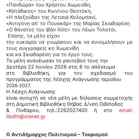
«Πανδώρα» του Χρήστου Χωμενίδη,
«Κατάδικος» του Κων/νου Θεοτόκη,
«Η πλεξούδα» της Λετισιά Κολομπανί,
«Αντιγόνη απ’ το Πουσκάρ» της Μαρίας Σκιαδαρέση
«Ο θάνατος του Ιβάν Ιλίτς» του Λέων Τολστόι.
Επίσης, τα μέλη είχαν
την ευκαιρία να γνωρίσουν και να συνομιλήσουν με
τους συγγραφείς κο Χωμενίδη
και κα Σκιαδαρέση για το έργο τους.
Τα μέλη ανανέωσαν το ραντεβού τους την
Δευτέρα 22 Ιουνίου 2026 στις 6 το απόγευμα
στη Βιβλιοθήκη, για τον σχεδιασμό του
προγράμματος της Λέσχης Ανάγνωσης
περιόδου
2026-2027.
Η Λέσχη Ανάγνωσης
είναι ανοιχτή σε νέα μέλη με δηλώσεις συμμετοχής
στη Δημοτική Βιβλιοθήκη Θήβας
Δ/νση Οιδίποδος
& Πινδάρου, τηλ.:2262027400 ή στο
email
:
libdth
@
otenet
.
gr
Ο Αντιδήμαρχος Πολιτισμού – Τουρισμού