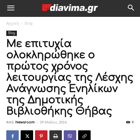
Αρχική
Blog
Blog
Με επιτυχία
ολοκληρώθηκε ο
πρώτος χρόνος
λειτουργίας της Λέσχης
Ανάγνωσης Ενηλίκων
της Δημοτικής
Βιβλιοθήκης Θήβας
Από
Newsroom
-
29 Μαΐου, 2026
9