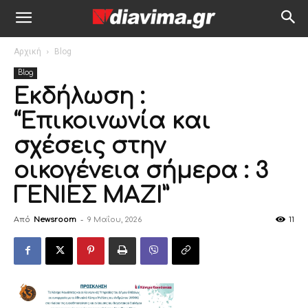
Αρχική
Blog
Blog
Εκδήλωση :
“Eπικοινωνία και
σχέσεις στην
οικογένεια σήμερα : 3
ΓΕΝΙΕΣ ΜΑΖΙ”
Από
Newsroom
-
9 Μαΐου, 2026
11