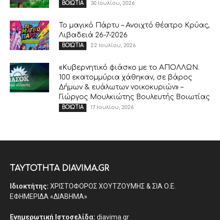
30 Ιουλίου, 2026
ΒΟΙΩΤΙΑ
Το μαγικό Πάρτυ – Ανοιχτό θέατρο Κρύας,
Λιβαδειά 26-7-2026
22 Ιουλίου, 2026
ΒΟΙΩΤΙΑ
«Κυβερνητικό φιάσκο με το ΑΠΟΛΛΩΝ.
100 εκατομμύρια χάθηκαν, σε βάρος
Δήμων & ευάλωτων νοικοκυριών» –
Γιώργος Μουλκιώτης Βουλευτής Βοιωτίας
17 Ιουλίου, 2026
ΒΟΙΩΤΙΑ
ΤΑΥΤΟΤΗΤΑ DIAVIMA.GR
Ιδιοκτήτης:
ΧΡΙΣΤΟΦΟΡΟΣ ΧΟΥΤΖΟΥΜΗΣ & ΣΙΑ Ο.Ε.
ΕΦΗΜΕΡΙΔΑ «ΔΙΑΒΗΜΑ»
Ενημερωτική Ιστοσελίδα:
diavima.gr