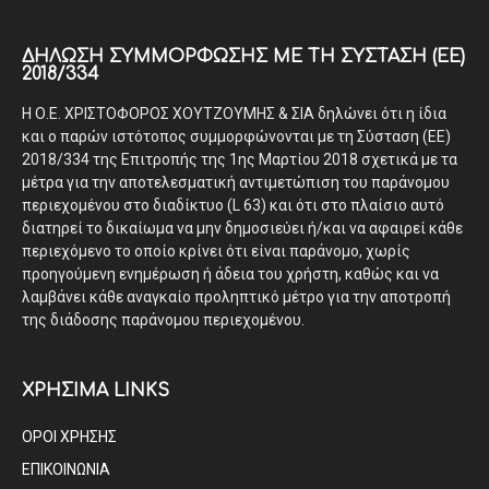
ΔΉΛΩΣΗ ΣΥΜΜΌΡΦΩΣΗΣ ΜΕ ΤΗ ΣΎΣΤΑΣΗ (ΕΕ)
2018/334
Η Ο.Ε. ΧΡΙΣΤΟΦΟΡΟΣ ΧΟΥΤΖΟΥΜΗΣ & ΣΙΑ δηλώνει ότι η ίδια
και ο παρών ιστότοπος συμμορφώνονται με τη Σύσταση (ΕΕ)
2018/334 της Επιτροπής της 1ης Μαρτίου 2018 σχετικά με τα
μέτρα για την αποτελεσματική αντιμετώπιση του παράνομου
περιεχομένου στο διαδίκτυο (L 63) και ότι στο πλαίσιο αυτό
διατηρεί το δικαίωμα να μην δημοσιεύει ή/και να αφαιρεί κάθε
περιεχόμενο το οποίο κρίνει ότι είναι παράνομο, χωρίς
προηγούμενη ενημέρωση ή άδεια του χρήστη, καθώς και να
λαμβάνει κάθε αναγκαίο προληπτικό μέτρο για την αποτροπή
της διάδοσης παράνομου περιεχομένου.
ΧΡΗΣΙΜΑ LINKS
ΟΡΟΙ ΧΡΗΣΗΣ
ΕΠΙΚΟΙΝΩΝΙΑ